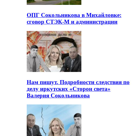
ОПГ Сокольникова в Михайловке:
сговор СТЭК-М и администрации
Нам пишут. Подробности следствия по
делу иркутских «Сторон света»
Валерия Сокольникова