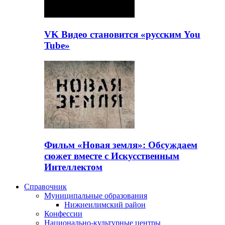
VK Видео становится «русским You
Tube»
Фильм «Новая земля»: Обсуждаем
сюжет вместе с Искусственным
Интеллектом
Справочник
Муниципальные образования
Нижнеилимский район
Конфессии
Национально-культурные центры