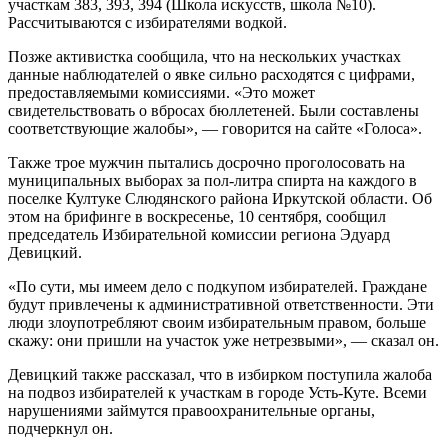
участкам 383, 393, 394 (Школа искусств, школа №10).
Рассчитываются с избирателями водкой.
Позже активистка сообщила, что на нескольких участках
данные наблюдателей о явке сильно расходятся с цифрами,
предоставляемыми комиссиями. «Это может
свидетельствовать о вбросах бюллетеней. Были составлены
соответствующие жалобы», — говорится на сайте «Голоса».
Также трое мужчин пытались досрочно проголосовать на
муниципальных выборах за пол-литра спирта на каждого в
поселке Култуке Слюдянского района Иркутской области. Об
этом на брифинге в воскресенье, 10 сентября, сообщил
председатель Избирательной комиссии региона Эдуард
Девицкий.
«По сути, мы имеем дело с подкупом избирателей. Граждане
будут привлечены к административной ответственности. Эти
люди злоупотребляют своим избирательным правом, больше
скажу: они пришли на участок уже нетрезвыми», — сказал он.
Девицкий также рассказал, что в избирком поступила жалоба
на подвоз избирателей к участкам в городе Усть-Куте. Всеми
нарушениями займутся правоохранительные органы,
подчеркнул он.