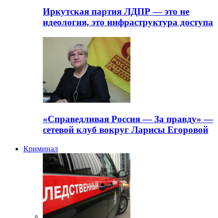
Иркутская партия ЛДПР — это не
идеология, это инфраструктура доступа
«Справедливая Россия — За правду» —
сетевой клуб вокруг Ларисы Егоровой
Криминал