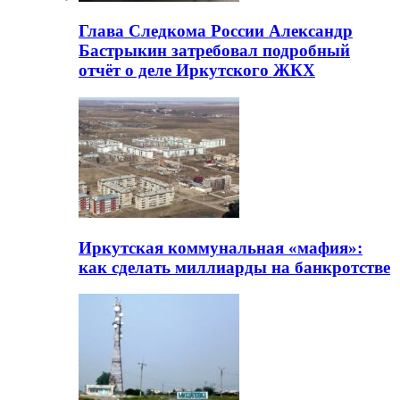
Глава Следкома России Александр
Бастрыкин затребовал подробный
отчёт о деле Иркутского ЖКХ
Иркутская коммунальная «мафия»:
как сделать миллиарды на банкротстве