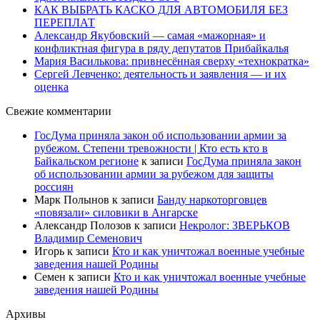
КАК ВЫБРАТЬ КАСКО ДЛЯ АВТОМОБИЛЯ БЕЗ
ПЕРЕПЛАТ
Александр Якубовский — самая «мажорная» и
конфликтная фигура в ряду депутатов Прибайкалья
Мария Василькова: привнесённая сверху «технократка»
Сергей Левченко: деятельность и заявления — и их
оценка
Свежие комментарии
ГосДума приняла закон об использовании армии за
рубежом. Степени тревожности | Кто есть кто в
Байкальском регионе
к записи
ГосДума приняла закон
об использовании армии за рубежом для защиты
россиян
Марк Полынов
к записи
Банду наркоторговцев
«повязали» силовики в Ангарске
Александр Полозов
к записи
Некролог: ЗВЕРЬКОВ
Владимир Семенович
Игорь
к записи
Кто и как уничтожал военные учебные
заведения нашей Родины
Семен
к записи
Кто и как уничтожал военные учебные
заведения нашей Родины
Архивы