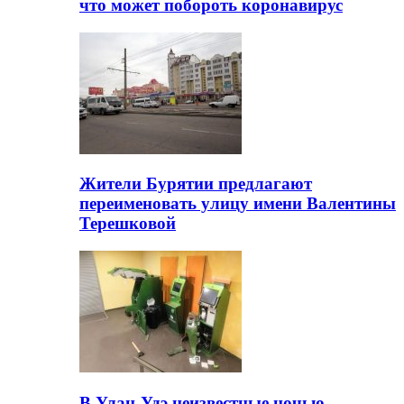
что может побороть коронавирус
Жители Бурятии предлагают
переименовать улицу имени Валентины
Терешковой
В Улан-Удэ неизвестные ночью