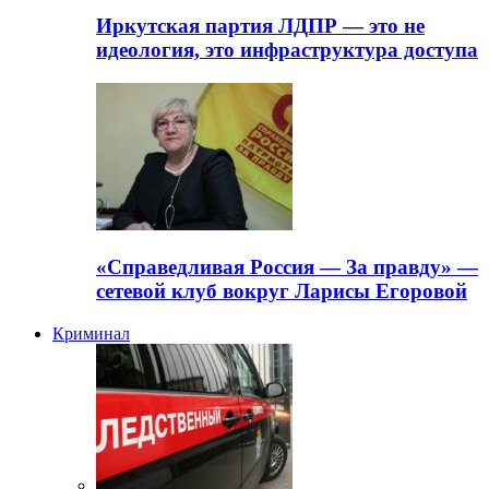
Иркутская партия ЛДПР — это не
идеология, это инфраструктура доступа
«Справедливая Россия — За правду» —
сетевой клуб вокруг Ларисы Егоровой
Криминал