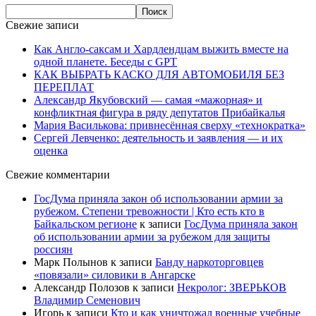
Свежие записи
Как Англо-саксам и Хардлендцам выжить вместе на
одной планете. Беседы с GPT
КАК ВЫБРАТЬ КАСКО ДЛЯ АВТОМОБИЛЯ БЕЗ
ПЕРЕПЛАТ
Александр Якубовский — самая «мажорная» и
конфликтная фигура в ряду депутатов Прибайкалья
Мария Василькова: привнесённая сверху «технократка»
Сергей Левченко: деятельность и заявления — и их
оценка
Свежие комментарии
ГосДума приняла закон об использовании армии за
рубежом. Степени тревожности | Кто есть кто в
Байкальском регионе
к записи
ГосДума приняла закон
об использовании армии за рубежом для защиты
россиян
Марк Полынов
к записи
Банду наркоторговцев
«повязали» силовики в Ангарске
Александр Полозов
к записи
Некролог: ЗВЕРЬКОВ
Владимир Семенович
Игорь
к записи
Кто и как уничтожал военные учебные