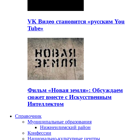
VK Видео становится «русским You
Tube»
Фильм «Новая земля»: Обсуждаем
сюжет вместе с Искусственным
Интеллектом
Справочник
Муниципальные образования
Нижнеилимский район
Конфессии
Национально-культурные центры