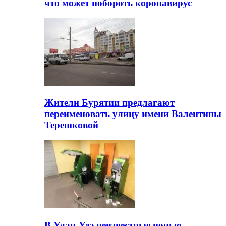
что может побороть коронавирус
Жители Бурятии предлагают
переименовать улицу имени Валентины
Терешковой
В Улан-Удэ неизвестные ночью