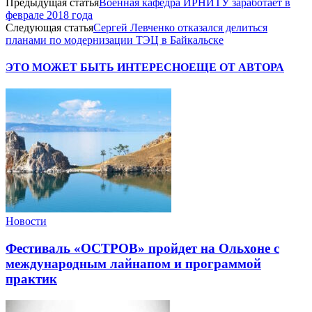
Предыдущая статья
Военная кафедра ИРНИТУ заработает в
феврале 2018 года
Следующая статья
Сергей Левченко отказался делиться
планами по модернизации ТЭЦ в Байкальске
ЭТО МОЖЕТ БЫТЬ ИНТЕРЕСНО
ЕЩЕ ОТ АВТОРА
Новости
Фестиваль «ОСТРОВ» пройдет на Ольхоне с
международным лайнапом и программой
практик