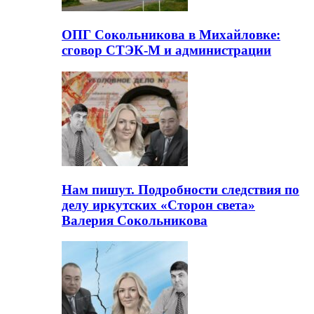
ОПГ Сокольникова в Михайловке:
сговор СТЭК-М и администрации
Нам пишут. Подробности следствия по
делу иркутских «Сторон света»
Валерия Сокольникова