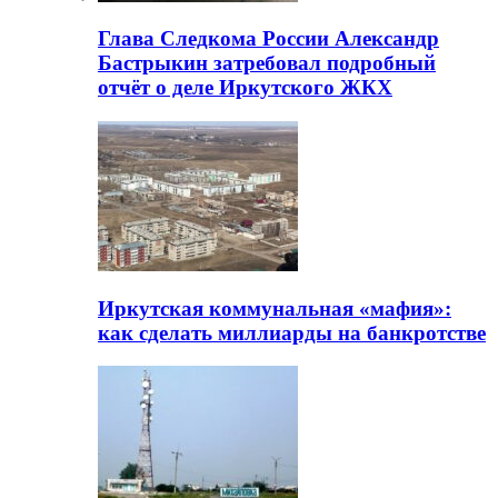
Глава Следкома России Александр
Бастрыкин затребовал подробный
отчёт о деле Иркутского ЖКХ
Иркутская коммунальная «мафия»:
как сделать миллиарды на банкротстве