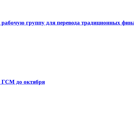
 рабочую группу для перевода традиционных фин
т ГСМ до октября