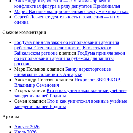
Александр Якубовский — самая «мажорная» и
конфликтная фигура в ряду депутатов Прибайкалья
Мария Василькова: привнесённая сверху «технократка»
Сергей Левченко: деятельность и заявления — и их
оценка
Свежие комментарии
ГосДума приняла закон об использовании армии за
рубежом. Степени тревожности | Кто есть кто в
Байкальском регионе
к записи
ГосДума приняла закон
об использовании армии за рубежом для защиты
россиян
Марк Полынов
к записи
Банду наркоторговцев
«повязали» силовики в Ангарске
Александр Полозов
к записи
Некролог: ЗВЕРЬКОВ
Владимир Семенович
Игорь
к записи
Кто и как уничтожал военные учебные
заведения нашей Родины
Семен
к записи
Кто и как уничтожал военные учебные
заведения нашей Родины
Архивы
Август 2026
Июль 2026