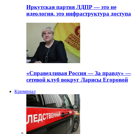
Иркутская партия ЛДПР — это не
идеология, это инфраструктура доступа
«Справедливая Россия — За правду» —
сетевой клуб вокруг Ларисы Егоровой
Криминал