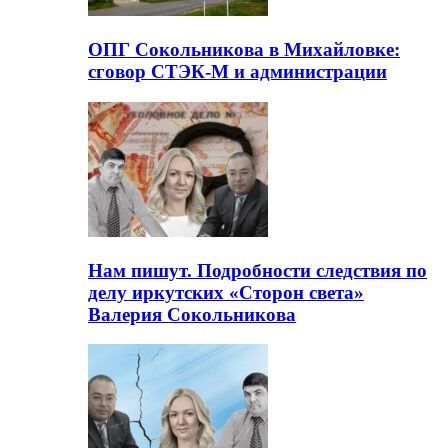
ОПГ Сокольникова в Михайловке:
сговор СТЭК-М и администрации
Нам пишут. Подробности следствия по
делу иркутских «Сторон света»
Валерия Сокольникова