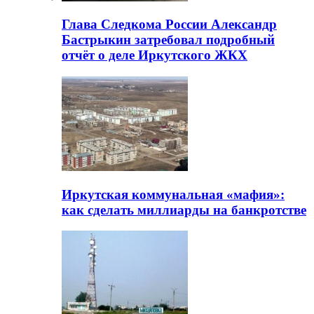
Глава Следкома России Александр
Бастрыкин затребовал подробный
отчёт о деле Иркутского ЖКХ
Иркутская коммунальная «мафия»:
как сделать миллиарды на банкротстве