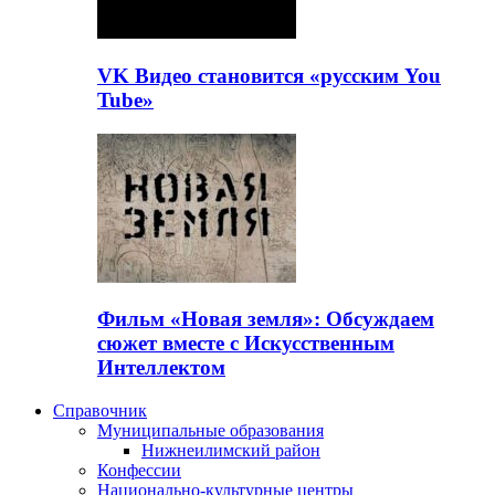
VK Видео становится «русским You
Tube»
Фильм «Новая земля»: Обсуждаем
сюжет вместе с Искусственным
Интеллектом
Справочник
Муниципальные образования
Нижнеилимский район
Конфессии
Национально-культурные центры