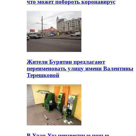
что может побороть коронавирус
Жители Бурятии предлагают
переименовать улицу имени Валентины
Терешковой
В Улан-Удэ неизвестные ночью