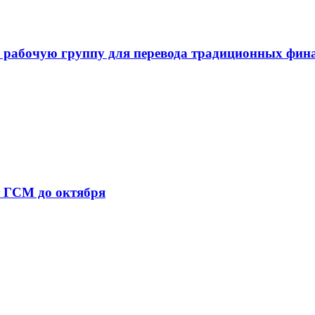
 рабочую группу для перевода традиционных фин
т ГСМ до октября