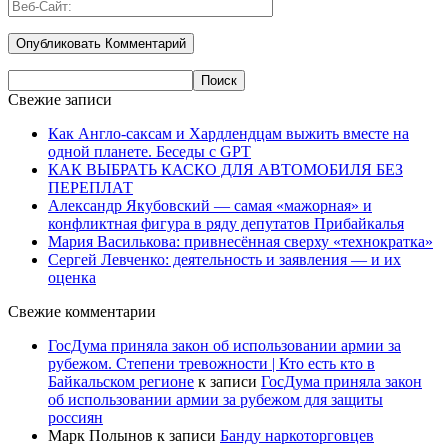
Свежие записи
Как Англо-саксам и Хардлендцам выжить вместе на
одной планете. Беседы с GPT
КАК ВЫБРАТЬ КАСКО ДЛЯ АВТОМОБИЛЯ БЕЗ
ПЕРЕПЛАТ
Александр Якубовский — самая «мажорная» и
конфликтная фигура в ряду депутатов Прибайкалья
Мария Василькова: привнесённая сверху «технократка»
Сергей Левченко: деятельность и заявления — и их
оценка
Свежие комментарии
ГосДума приняла закон об использовании армии за
рубежом. Степени тревожности | Кто есть кто в
Байкальском регионе
к записи
ГосДума приняла закон
об использовании армии за рубежом для защиты
россиян
Марк Полынов
к записи
Банду наркоторговцев