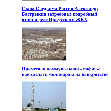
Глава Следкома России Александр
Бастрыкин затребовал подробный
отчёт о деле Иркутского ЖКХ
Иркутская коммунальная «мафия»:
как сделать миллиарды на банкротстве