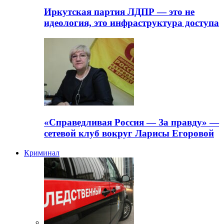
Иркутская партия ЛДПР — это не
идеология, это инфраструктура доступа
«Справедливая Россия — За правду» —
сетевой клуб вокруг Ларисы Егоровой
Криминал