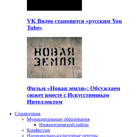
VK Видео становится «русским You
Tube»
Фильм «Новая земля»: Обсуждаем
сюжет вместе с Искусственным
Интеллектом
Справочник
Муниципальные образования
Нижнеилимский район
Конфессии
Национально-культурные центры