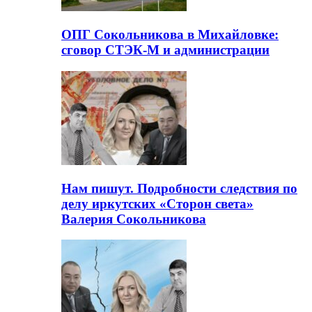
ОПГ Сокольникова в Михайловке:
сговор СТЭК-М и администрации
Нам пишут. Подробности следствия по
делу иркутских «Сторон света»
Валерия Сокольникова