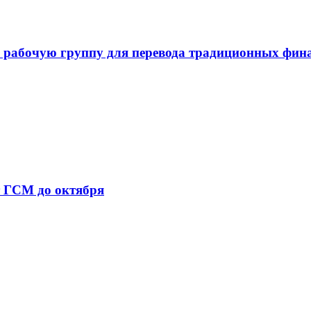
 рабочую группу для перевода традиционных фин
т ГСМ до октября