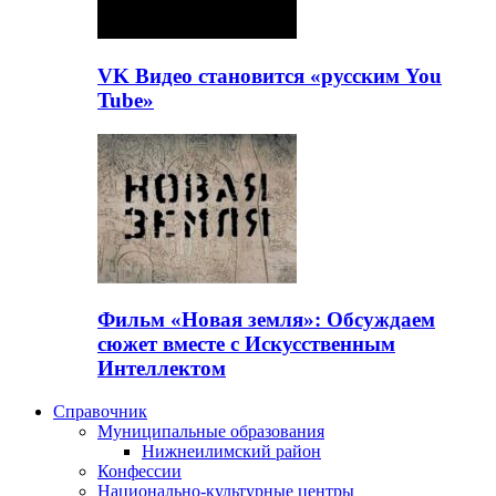
VK Видео становится «русским You
Tube»
Фильм «Новая земля»: Обсуждаем
сюжет вместе с Искусственным
Интеллектом
Справочник
Муниципальные образования
Нижнеилимский район
Конфессии
Национально-культурные центры