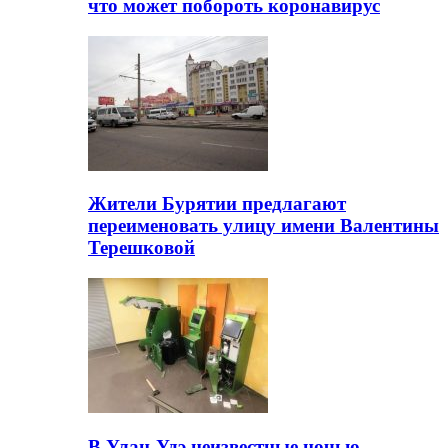
что может побороть коронавирус
Жители Бурятии предлагают
переименовать улицу имени Валентины
Терешковой
В Улан-Удэ неизвестные ночью