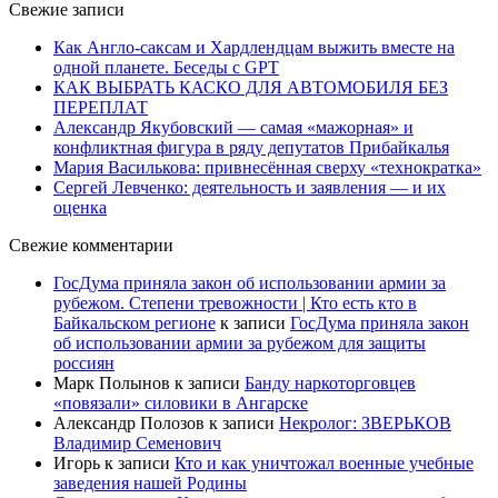
Свежие записи
Как Англо-саксам и Хардлендцам выжить вместе на
одной планете. Беседы с GPT
КАК ВЫБРАТЬ КАСКО ДЛЯ АВТОМОБИЛЯ БЕЗ
ПЕРЕПЛАТ
Александр Якубовский — самая «мажорная» и
конфликтная фигура в ряду депутатов Прибайкалья
Мария Василькова: привнесённая сверху «технократка»
Сергей Левченко: деятельность и заявления — и их
оценка
Свежие комментарии
ГосДума приняла закон об использовании армии за
рубежом. Степени тревожности | Кто есть кто в
Байкальском регионе
к записи
ГосДума приняла закон
об использовании армии за рубежом для защиты
россиян
Марк Полынов
к записи
Банду наркоторговцев
«повязали» силовики в Ангарске
Александр Полозов
к записи
Некролог: ЗВЕРЬКОВ
Владимир Семенович
Игорь
к записи
Кто и как уничтожал военные учебные
заведения нашей Родины