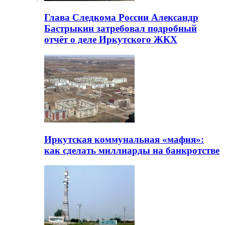
Глава Следкома России Александр
Бастрыкин затребовал подробный
отчёт о деле Иркутского ЖКХ
Иркутская коммунальная «мафия»:
как сделать миллиарды на банкротстве