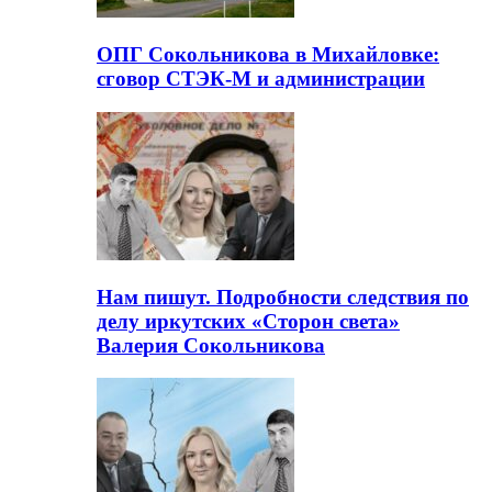
ОПГ Сокольникова в Михайловке:
сговор СТЭК-М и администрации
Нам пишут. Подробности следствия по
делу иркутских «Сторон света»
Валерия Сокольникова