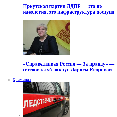
Иркутская партия ЛДПР — это не
идеология, это инфраструктура доступа
«Справедливая Россия — За правду» —
сетевой клуб вокруг Ларисы Егоровой
Криминал