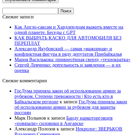
Свежие записи
Как Англо-саксам и Хардлендцам выжить вместе на
одной планете. Беседы с GPT
КАК ВЫБРАТЬ КАСКО ДЛЯ АВТОМОБИЛЯ БЕЗ
ПЕРЕПЛАТ
Александр Якубовский — самая «мажорная» и
конфликтная фигура в ряду депутатов Прибайкалья
Мария Василькова: привнесённая сверху «технократка»
Сергей Левченко: деятельность и заявления — и их
оценка
Свежие комментарии
ГосДума приняла закон об использовании армии за
рубежом. Степени тревожности | Кто есть кто в
Байкальском регионе
к записи
ГосДума приняла закон
об использовании армии за рубежом для защиты
россиян
Марк Полынов
к записи
Банду наркоторговцев
«повязали» силовики в Ангарске
Александр Полозов
к записи
Некролог: ЗВЕРЬКОВ
Владимир Семенович