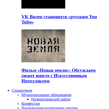
VK Видео становится «русским You
Tube»
Фильм «Новая земля»: Обсуждаем
сюжет вместе с Искусственным
Интеллектом
Справочник
Муниципальные образования
Нижнеилимский район
Конфессии
Национально-культурные центры