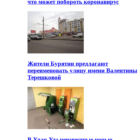
что может побороть коронавирус
Жители Бурятии предлагают
переименовать улицу имени Валентины
Терешковой
В Улан-Удэ неизвестные ночью