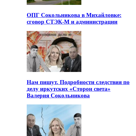
ОПГ Сокольникова в Михайловке:
сговор СТЭК-М и администрации
Нам пишут. Подробности следствия по
делу иркутских «Сторон света»
Валерия Сокольникова