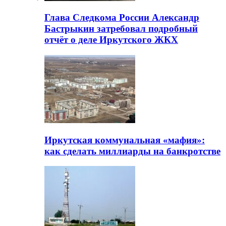
Глава Следкома России Александр
Бастрыкин затребовал подробный
отчёт о деле Иркутского ЖКХ
Иркутская коммунальная «мафия»:
как сделать миллиарды на банкротстве