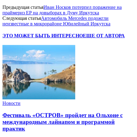
Предыдущая статья
Иван Носков потерпел поражение на
праймериз ЕР на довыборах в Думу Иркутска
Следующая статья
Автомобиль Mercedes подожгли
неизвестные в микрорайоне Юбилейный Иркутска
ЭТО МОЖЕТ БЫТЬ ИНТЕРЕСНО
ЕЩЕ ОТ АВТОРА
Новости
Фестиваль «ОСТРОВ» пройдет на Ольхоне с
международным лайнапом и программой
практик