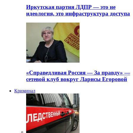
Иркутская партия ЛДПР — это не
идеология, это инфраструктура доступа
«Справедливая Россия — За правду» —
сетевой клуб вокруг Ларисы Егоровой
Криминал