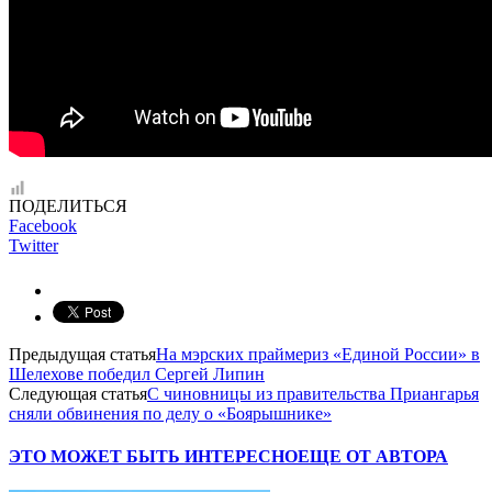
ПОДЕЛИТЬСЯ
Facebook
Twitter
Предыдущая статья
На мэрских праймериз «Единой России» в
Шелехове победил Сергей Липин
Следующая статья
С чиновницы из правительства Приангарья
сняли обвинения по делу о «Боярышнике»
ЭТО МОЖЕТ БЫТЬ ИНТЕРЕСНО
ЕЩЕ ОТ АВТОРА