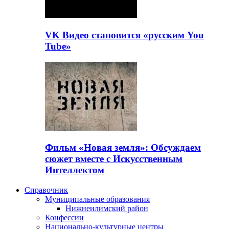
VK Видео становится «русским You
Tube»
Фильм «Новая земля»: Обсуждаем
сюжет вместе с Искусственным
Интеллектом
Справочник
Муниципальные образования
Нижнеилимский район
Конфессии
Национально-культурные центры