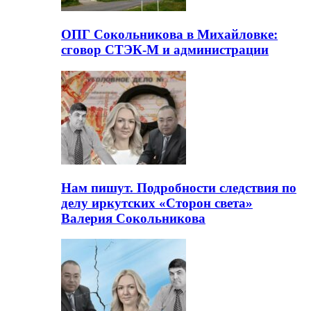
ОПГ Сокольникова в Михайловке:
сговор СТЭК-М и администрации
Нам пишут. Подробности следствия по
делу иркутских «Сторон света»
Валерия Сокольникова