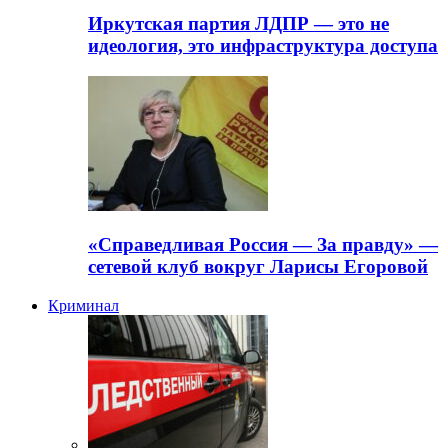
Иркутская партия ЛДПР — это не
идеология, это инфраструктура доступа
«Справедливая Россия — За правду» —
сетевой клуб вокруг Ларисы Егоровой
Криминал