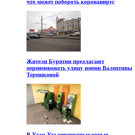
что может побороть коронавирус
Жители Бурятии предлагают
переименовать улицу имени Валентины
Терешковой
В Улан-Удэ неизвестные ночью