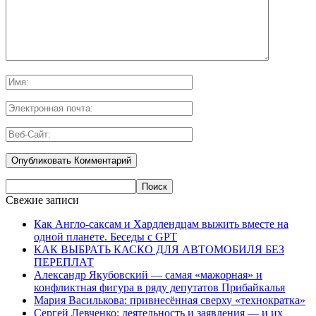
Свежие записи
Как Англо-саксам и Хардлендцам выжить вместе на
одной планете. Беседы с GPT
КАК ВЫБРАТЬ КАСКО ДЛЯ АВТОМОБИЛЯ БЕЗ
ПЕРЕПЛАТ
Александр Якубовский — самая «мажорная» и
конфликтная фигура в ряду депутатов Прибайкалья
Мария Василькова: привнесённая сверху «технократка»
Сергей Левченко: деятельность и заявления — и их