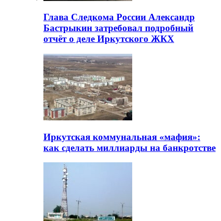
Глава Следкома России Александр
Бастрыкин затребовал подробный
отчёт о деле Иркутского ЖКХ
Иркутская коммунальная «мафия»:
как сделать миллиарды на банкротстве