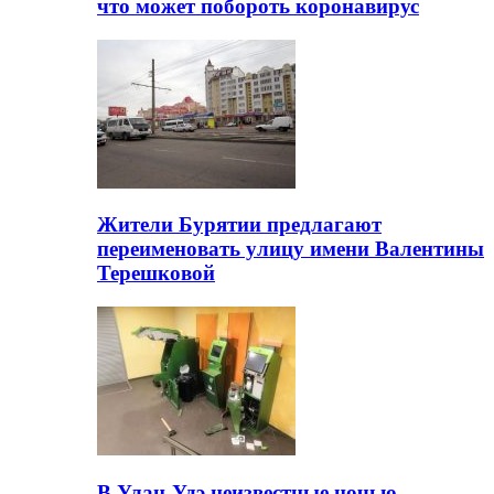
что может побороть коронавирус
Жители Бурятии предлагают
переименовать улицу имени Валентины
Терешковой
В Улан-Удэ неизвестные ночью