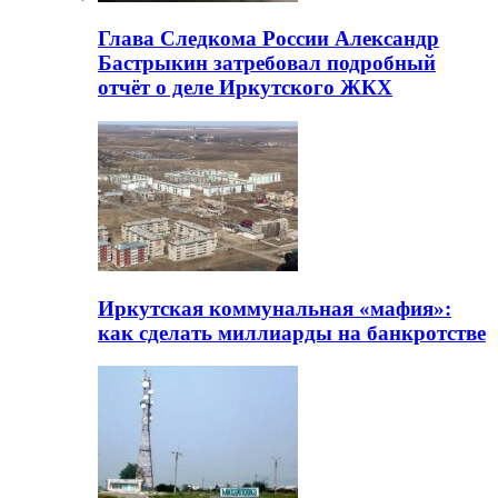
Глава Следкома России Александр
Бастрыкин затребовал подробный
отчёт о деле Иркутского ЖКХ
Иркутская коммунальная «мафия»:
как сделать миллиарды на банкротстве