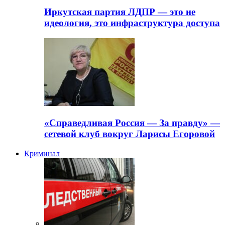
Иркутская партия ЛДПР — это не
идеология, это инфраструктура доступа
«Справедливая Россия — За правду» —
сетевой клуб вокруг Ларисы Егоровой
Криминал