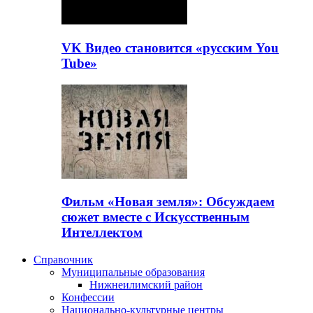
VK Видео становится «русским You
Tube»
Фильм «Новая земля»: Обсуждаем
сюжет вместе с Искусственным
Интеллектом
Справочник
Муниципальные образования
Нижнеилимский район
Конфессии
Национально-культурные центры