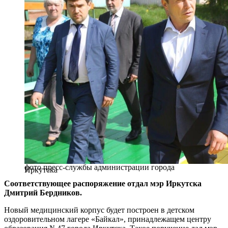
фото пресс-службы администрации города
Иркутска
Соответствующее распоряжение отдал мэр Иркутска
Дмитрий Бердников.
​​Новый медицинский корпус будет построен в детском
оздоровительном лагере «Байкал», принадлежащем центру