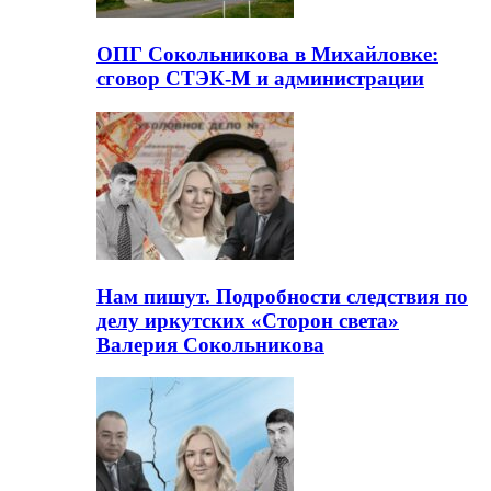
ОПГ Сокольникова в Михайловке:
сговор СТЭК-М и администрации
Нам пишут. Подробности следствия по
делу иркутских «Сторон света»
Валерия Сокольникова