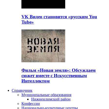
VK Видео становится «русским You
Tube»
Фильм «Новая земля»: Обсуждаем
сюжет вместе с Искусственным
Интеллектом
Справочник
Муниципальные образования
Нижнеилимский район
Конфессии
Национально-культурные центры