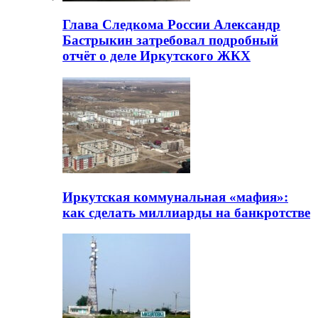
Глава Следкома России Александр
Бастрыкин затребовал подробный
отчёт о деле Иркутского ЖКХ
Иркутская коммунальная «мафия»:
как сделать миллиарды на банкротстве