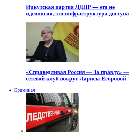
Иркутская партия ЛДПР — это не
идеология, это инфраструктура доступа
«Справедливая Россия — За правду» —
сетевой клуб вокруг Ларисы Егоровой
Криминал