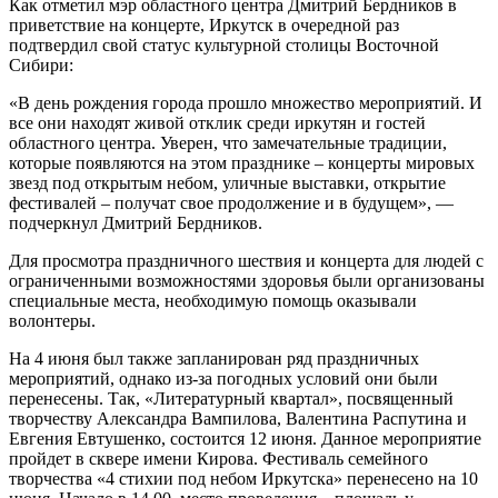
Как отметил мэр областного центра Дмитрий Бердников в
приветствие на концерте, Иркутск в очередной раз
подтвердил свой статус культурной столицы Восточной
Сибири:
«В день рождения города прошло множество мероприятий. И
все они находят живой отклик среди иркутян и гостей
областного центра. Уверен, что замечательные традиции,
которые появляются на этом празднике – концерты мировых
звезд под открытым небом, уличные выставки, открытие
фестивалей – получат свое продолжение и в будущем», —
подчеркнул Дмитрий Бердников.
Для просмотра праздничного шествия и концерта для людей с
ограниченными возможностями здоровья были организованы
специальные места, необходимую помощь оказывали
волонтеры.
На 4 июня был также запланирован ряд праздничных
мероприятий, однако из-за погодных условий они были
перенесены. Так, «Литературный квартал», посвященный
творчеству Александра Вампилова, Валентина Распутина и
Евгения Евтушенко, состоится 12 июня. Данное мероприятие
пройдет в сквере имени Кирова. Фестиваль семейного
творчества «4 стихии под небом Иркутска» перенесено на 10