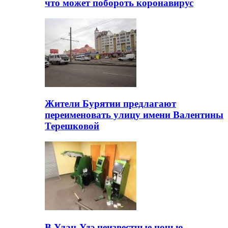
что может побороть коронавирус
Жители Бурятии предлагают
переименовать улицу имени Валентины
Терешковой
В Улан-Удэ неизвестные ночью