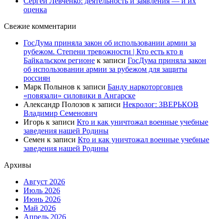
Сергей Левченко: деятельность и заявления — и их
оценка
Свежие комментарии
ГосДума приняла закон об использовании армии за
рубежом. Степени тревожности | Кто есть кто в
Байкальском регионе
к записи
ГосДума приняла закон
об использовании армии за рубежом для защиты
россиян
Марк Полынов
к записи
Банду наркоторговцев
«повязали» силовики в Ангарске
Александр Полозов
к записи
Некролог: ЗВЕРЬКОВ
Владимир Семенович
Игорь
к записи
Кто и как уничтожал военные учебные
заведения нашей Родины
Семен
к записи
Кто и как уничтожал военные учебные
заведения нашей Родины
Архивы
Август 2026
Июль 2026
Июнь 2026
Май 2026
Апрель 2026