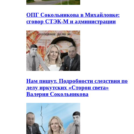
ОПГ Сокольникова в Михайловке:
сговор СТЭК-М и администрации
Нам пишут. Подробности следствия по
делу иркутских «Сторон света»
Валерия Сокольникова