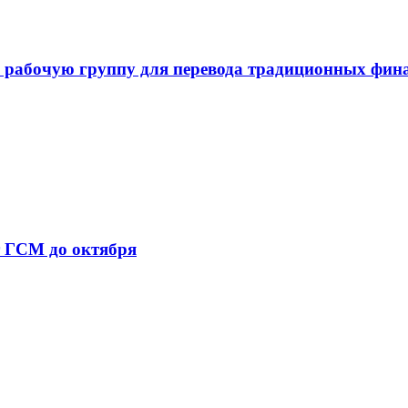
 рабочую группу для перевода традиционных фин
т ГСМ до октября