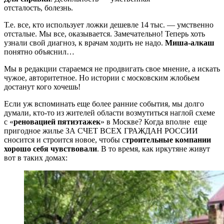
отсталость, болезнь.
Т.е. все, кто использует ложки дешевле 14 тыс. — умственно
отсталые. Мы все, оказывается. Замечательно! Теперь хоть
узнали свой диагноз, к врачам ходить не надо.
Миша-алкаш
понятно объяснил…
Мы в редакции стараемся не продвигать свое мнение, а искать
чужое, авторитетное. Но истории с московским жлобьем
достанут кого хочешь!
Если уж вспоминать еще более ранние события, мы долго
думали, кто-то из жителей области возмутиться наглой схеме
с «
реновацией пятиэтажек
» в Москве? Когда вполне еще
пригодное жилье ЗА СЧЕТ ВСЕХ ГРАЖДАН РОССИИ
сносится и строится новое, чтобы с
троительные компании
хорошо себя чувствовали
. В то время, как иркутяне живут
вот в таких домах: