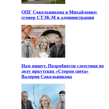
ОПГ Сокольникова в Михайловке:
сговор СТЭК-М и администрации
Нам пишут. Подробности следствия по
делу иркутских «Сторон света»
Валерия Сокольникова