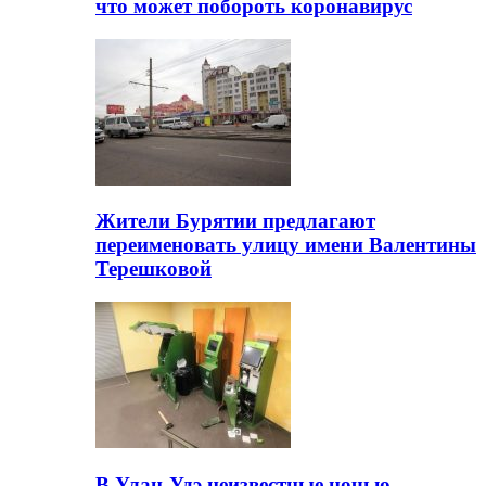
что может побороть коронавирус
Жители Бурятии предлагают
переименовать улицу имени Валентины
Терешковой
В Улан-Удэ неизвестные ночью