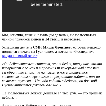
Мы, конечно, тоже «не пальцем деланы», но пользоваться
чайной ложечкой ценой
в 14 тыс…
в вертолете…
Успешный деятель СМИ
Миша Леонтьев
, который неплохо
поднялся вначале на Гусинском, а потом на «Роснефти»,
выдал гневный ответ
:
«Он действительно считает, этот дебил, что у нас кто-то
наваривает с ложек и тарелок? Он ненормальный? Ребята,
вы обратите внимание на психическое и умственное
состояние этого персонажа и прекратите ходить с ним на
какие-то тусовки… Не надо ходить с дебилом, он больной…
Пусть утирается рукавом дальше..»
Т.е. пользоваться ложкой дешевле 14 тыс. руб. — это признак
дебила…
Для справки
. Дебильность — умственная