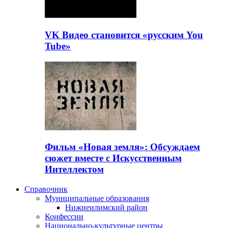
VK Видео становится «русским You
Tube»
Фильм «Новая земля»: Обсуждаем
сюжет вместе с Искусственным
Интеллектом
Справочник
Муниципальные образования
Нижнеилимский район
Конфессии
Национально-культурные центры