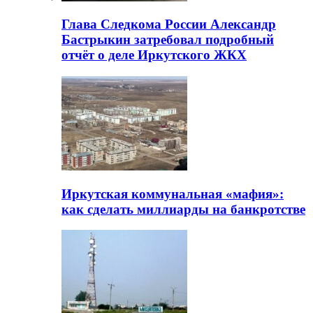
Глава Следкома России Александр
Бастрыкин затребовал подробный
отчёт о деле Иркутского ЖКХ
Иркутская коммунальная «мафия»:
как сделать миллиарды на банкротстве