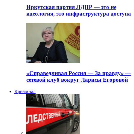
Иркутская партия ЛДПР — это не
идеология, это инфраструктура доступа
«Справедливая Россия — За правду» —
сетевой клуб вокруг Ларисы Егоровой
Криминал