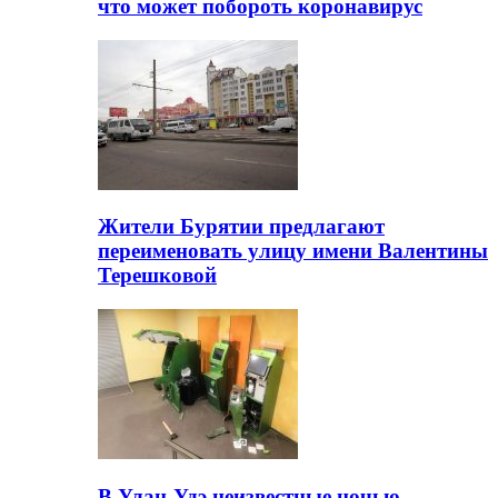
что может побороть коронавирус
Жители Бурятии предлагают
переименовать улицу имени Валентины
Терешковой
В Улан-Удэ неизвестные ночью