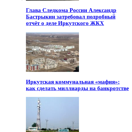
Глава Следкома России Александр
Бастрыкин затребовал подробный
отчёт о деле Иркутского ЖКХ
Иркутская коммунальная «мафия»:
как сделать миллиарды на банкротстве