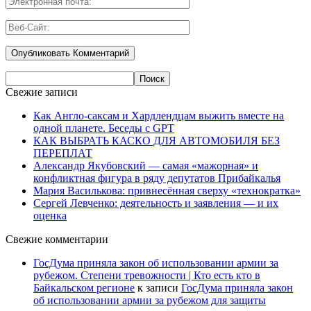
Свежие записи
Как Англо-саксам и Хардлендцам выжить вместе на
одной планете. Беседы с GPT
КАК ВЫБРАТЬ КАСКО ДЛЯ АВТОМОБИЛЯ БЕЗ
ПЕРЕПЛАТ
Александр Якубовский — самая «мажорная» и
конфликтная фигура в ряду депутатов Прибайкалья
Мария Василькова: привнесённая сверху «технократка»
Сергей Левченко: деятельность и заявления — и их
оценка
Свежие комментарии
ГосДума приняла закон об использовании армии за
рубежом. Степени тревожности | Кто есть кто в
Байкальском регионе
к записи
ГосДума приняла закон
об использовании армии за рубежом для защиты