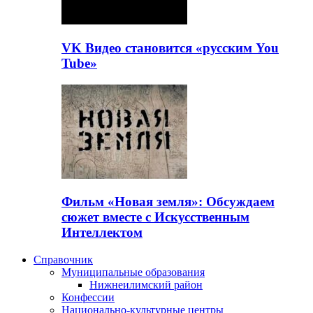
VK Видео становится «русским You
Tube»
Фильм «Новая земля»: Обсуждаем
сюжет вместе с Искусственным
Интеллектом
Справочник
Муниципальные образования
Нижнеилимский район
Конфессии
Национально-культурные центры