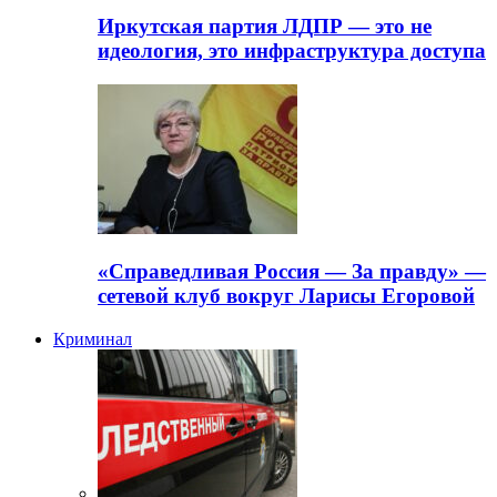
Иркутская партия ЛДПР — это не
идеология, это инфраструктура доступа
«Справедливая Россия — За правду» —
сетевой клуб вокруг Ларисы Егоровой
Криминал