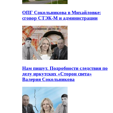
ОПГ Сокольникова в Михайловке:
сговор СТЭК-М и администрации
Нам пишут. Подробности следствия по
делу иркутских «Сторон света»
Валерия Сокольникова