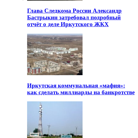
Глава Следкома России Александр
Бастрыкин затребовал подробный
отчёт о деле Иркутского ЖКХ
Иркутская коммунальная «мафия»:
как сделать миллиарды на банкротстве