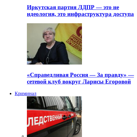
Иркутская партия ЛДПР — это не
идеология, это инфраструктура доступа
«Справедливая Россия — За правду» —
сетевой клуб вокруг Ларисы Егоровой
Криминал