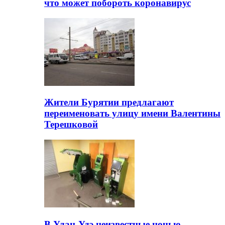
что может побороть коронавирус
Жители Бурятии предлагают
переименовать улицу имени Валентины
Терешковой
В Улан-Удэ неизвестные ночью