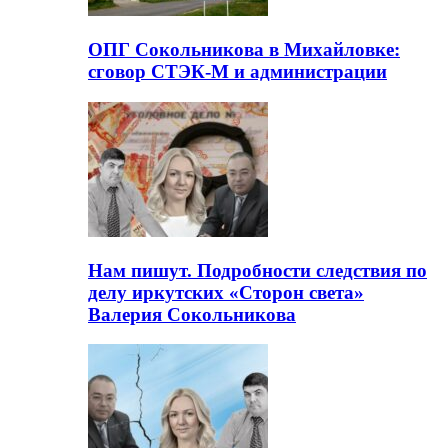
ОПГ Сокольникова в Михайловке:
сговор СТЭК-М и администрации
Нам пишут. Подробности следствия по
делу иркутских «Сторон света»
Валерия Сокольникова