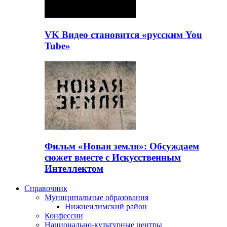
VK Видео становится «русским You
Tube»
Фильм «Новая земля»: Обсуждаем
сюжет вместе с Искусственным
Интеллектом
Справочник
Муниципальные образования
Нижнеилимский район
Конфессии
Национально-культурные центры