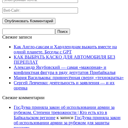
Свежие записи
Как Англо-саксам и Хардлендцам выжить вместе на
одной планете. Беседы с GPT
КАК ВЫБРАТЬ КАСКО ДЛЯ АВТОМОБИЛЯ БЕЗ
ПЕРЕПЛАТ
Александр Якубовский — самая «мажорная» и
конфликтная фигура в ряду депутатов Прибайкалья
Мария Василькова: привнесённая сверху «технократка»
Сергей Левченко: деятельность и заявления — и их
оценка
Свежие комментарии
ГосДума приняла закон об использовании армии за
рубежом. Степени тревожности | Кто есть кто в
Байкальском регионе
к записи
ГосДума приняла закон
об использовании армии за рубежом для защиты
россиян