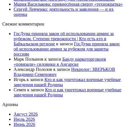
Мария Василькова: привнесённая сверху «технократка»
Сергей Левченко: деятельность и заявления — и их
оценка
Свежие комментарии
ГосДума приняла закон об использовании армии за
рубежом. Степени тревожности | Кто есть кто в
Байкальском регионе
к записи
ГосДума приняла закон
об использовании армии за рубежом для защиты
россиян
Марк Полынов
к записи
Банду наркоторговцев
«повязали» силовики в Ангарске
Александр Полозов
к записи
Некролог: ЗВЕРЬКОВ
Владимир Семенович
Игорь
к записи
Кто и как уничтожал военные учебные
заведения нашей Родины
Семен
к записи
Кто и как уничтожал военные учебные
заведения нашей Родины
Архивы
Август 2026
Июль 2026
Июнь 2026