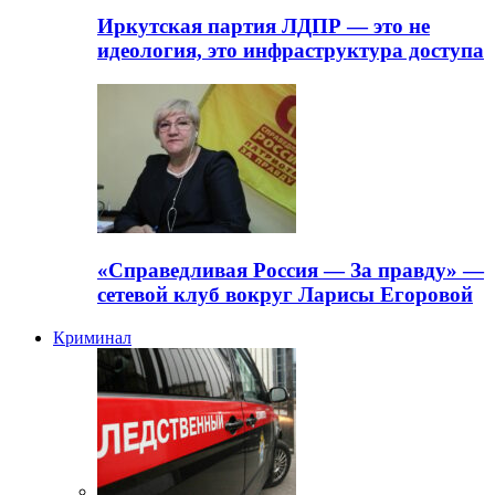
Иркутская партия ЛДПР — это не
идеология, это инфраструктура доступа
«Справедливая Россия — За правду» —
сетевой клуб вокруг Ларисы Егоровой
Криминал