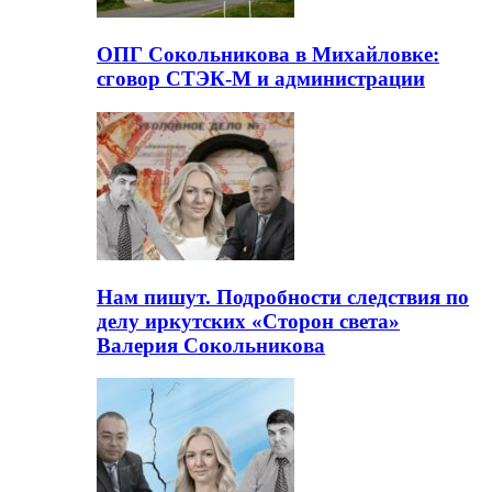
ОПГ Сокольникова в Михайловке:
сговор СТЭК-М и администрации
Нам пишут. Подробности следствия по
делу иркутских «Сторон света»
Валерия Сокольникова