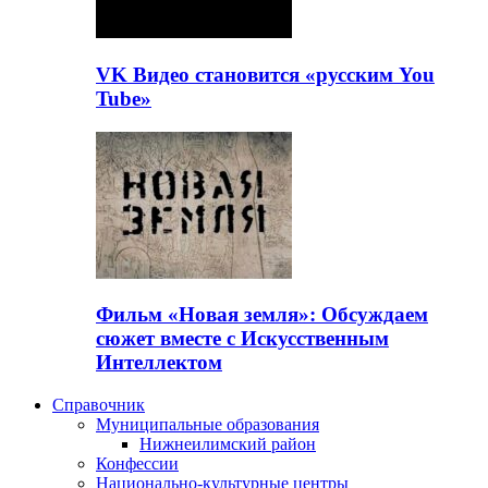
VK Видео становится «русским You
Tube»
Фильм «Новая земля»: Обсуждаем
сюжет вместе с Искусственным
Интеллектом
Справочник
Муниципальные образования
Нижнеилимский район
Конфессии
Национально-культурные центры