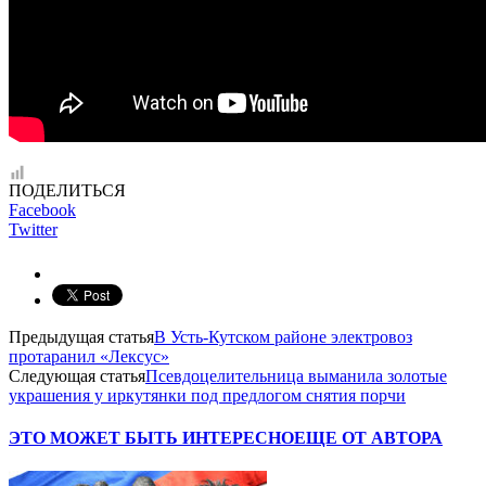
ПОДЕЛИТЬСЯ
Facebook
Twitter
Предыдущая статья
В Усть-Кутском районе электровоз
протаранил «Лексус»
Следующая статья
Псевдоцелительница выманила золотые
украшения у иркутянки под предлогом снятия порчи
ЭТО МОЖЕТ БЫТЬ ИНТЕРЕСНО
ЕЩЕ ОТ АВТОРА