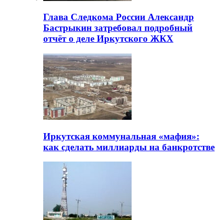
Глава Следкома России Александр
Бастрыкин затребовал подробный
отчёт о деле Иркутского ЖКХ
Иркутская коммунальная «мафия»:
как сделать миллиарды на банкротстве