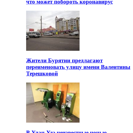
что может побороть коронавирус
Жители Бурятии предлагают
переименовать улицу имени Валентины
Терешковой
В Улан-Удэ неизвестные ночью