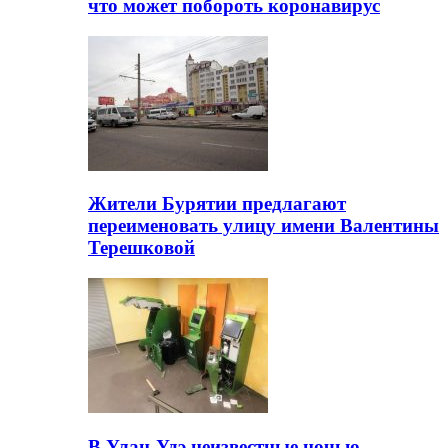
что может побороть коронавирус
Жители Бурятии предлагают
переименовать улицу имени Валентины
Терешковой
В Улан-Удэ неизвестные ночью