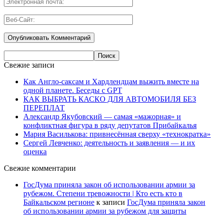
Свежие записи
Как Англо-саксам и Хардлендцам выжить вместе на
одной планете. Беседы с GPT
КАК ВЫБРАТЬ КАСКО ДЛЯ АВТОМОБИЛЯ БЕЗ
ПЕРЕПЛАТ
Александр Якубовский — самая «мажорная» и
конфликтная фигура в ряду депутатов Прибайкалья
Мария Василькова: привнесённая сверху «технократка»
Сергей Левченко: деятельность и заявления — и их
оценка
Свежие комментарии
ГосДума приняла закон об использовании армии за
рубежом. Степени тревожности | Кто есть кто в
Байкальском регионе
к записи
ГосДума приняла закон
об использовании армии за рубежом для защиты