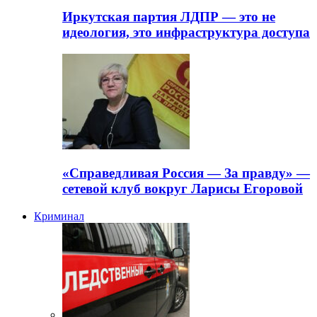
Иркутская партия ЛДПР — это не
идеология, это инфраструктура доступа
«Справедливая Россия — За правду» —
сетевой клуб вокруг Ларисы Егоровой
Криминал