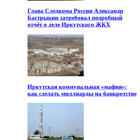
Глава Следкома России Александр
Бастрыкин затребовал подробный
отчёт о деле Иркутского ЖКХ
Иркутская коммунальная «мафия»:
как сделать миллиарды на банкротстве