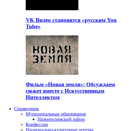
VK Видео становится «русским You
Tube»
Фильм «Новая земля»: Обсуждаем
сюжет вместе с Искусственным
Интеллектом
Справочник
Муниципальные образования
Нижнеилимский район
Конфессии
Национально-культурные центры