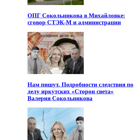
ОПГ Сокольникова в Михайловке:
сговор СТЭК-М и администрации
Нам пишут. Подробности следствия по
делу иркутских «Сторон света»
Валерия Сокольникова