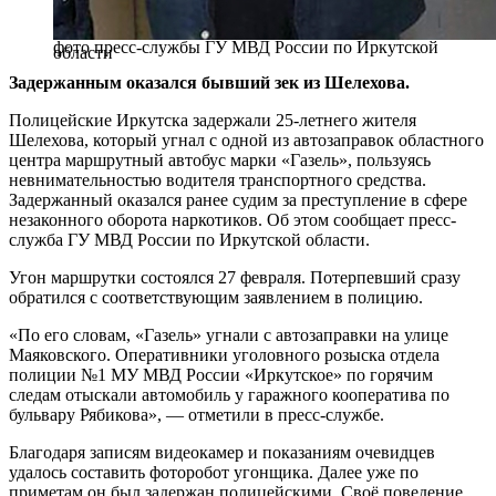
фото пресс-службы ГУ МВД России по Иркутской
области
Задержанным оказался бывший зек из Шелехова.
Полицейские Иркутска задержали 25-летнего жителя
Шелехова, который угнал с одной из автозаправок областного
центра маршрутный автобус марки «Газель», пользуясь
невнимательностью водителя транспортного средства.
Задержанный оказался ранее судим за преступление в сфере
незаконного оборота наркотиков. Об этом сообщает пресс-
служба ГУ МВД России по Иркутской области.
Угон маршрутки состоялся 27 февраля. Потерпевший сразу
обратился с соответствующим заявлением в полицию.
«По его словам, «Газель» угнали с автозаправки на улице
Маяковского. Оперативники уголовного розыска отдела
полиции №1 МУ МВД России «Иркутское» по горячим
следам отыскали автомобиль у гаражного кооператива по
бульвару Рябикова», — отметили в пресс-службе.
Благодаря записям видеокамер и показаниям очевидцев
удалось составить фоторобот угонщика. Далее уже по
приметам он был задержан полицейскими. Своё поведение