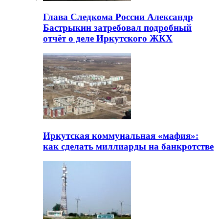
Глава Следкома России Александр
Бастрыкин затребовал подробный
отчёт о деле Иркутского ЖКХ
Иркутская коммунальная «мафия»:
как сделать миллиарды на банкротстве