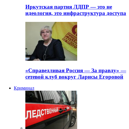
Иркутская партия ЛДПР — это не
идеология, это инфраструктура доступа
«Справедливая Россия — За правду» —
сетевой клуб вокруг Ларисы Егоровой
Криминал