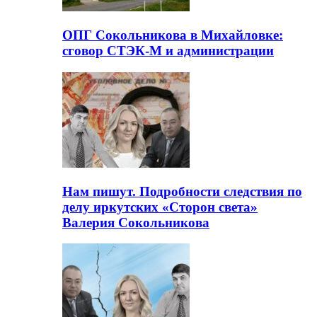
ОПГ Сокольникова в Михайловке:
сговор СТЭК-М и администрации
Нам пишут. Подробности следствия по
делу иркутских «Сторон света»
Валерия Сокольникова