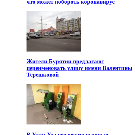
что может побороть коронавирус
Жители Бурятии предлагают
переименовать улицу имени Валентины
Терешковой
В Улан-Удэ неизвестные ночью