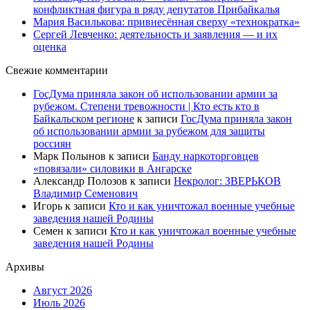
конфликтная фигура в ряду депутатов Прибайкалья
Мария Василькова: привнесённая сверху «технократка»
Сергей Левченко: деятельность и заявления — и их
оценка
Свежие комментарии
ГосДума приняла закон об использовании армии за
рубежом. Степени тревожности | Кто есть кто в
Байкальском регионе
к записи
ГосДума приняла закон
об использовании армии за рубежом для защиты
россиян
Марк Полынов
к записи
Банду наркоторговцев
«повязали» силовики в Ангарске
Александр Полозов
к записи
Некролог: ЗВЕРЬКОВ
Владимир Семенович
Игорь
к записи
Кто и как уничтожал военные учебные
заведения нашей Родины
Семен
к записи
Кто и как уничтожал военные учебные
заведения нашей Родины
Архивы
Август 2026
Июль 2026