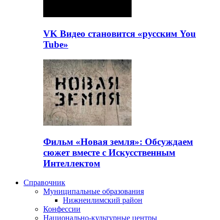
VK Видео становится «русским You
Tube»
Фильм «Новая земля»: Обсуждаем
сюжет вместе с Искусственным
Интеллектом
Справочник
Муниципальные образования
Нижнеилимский район
Конфессии
Национально-культурные центры