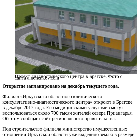
Проект диагностического центра в Братске. Фото с
сайта antonenkov.com
Открытие запланировано на декабрь текущего года.
Филиал «Иркутского областного клинического
консультативно-диагностического центра» откроют в Братске
в декабре 2017 года. Его медицинскими услугами смогут
воспользоваться около 700 тысяч жителей севера Приангарья.
Об этом сообщает сайт регионального правительства.
Под строительство филиала министерство имущественных
отношений Иркутской области уже выделило землю в размере