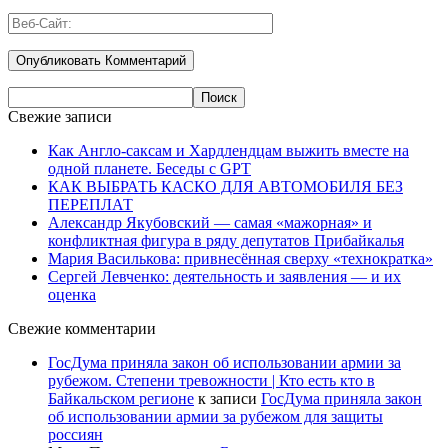
Свежие записи
Как Англо-саксам и Хардлендцам выжить вместе на
одной планете. Беседы с GPT
КАК ВЫБРАТЬ КАСКО ДЛЯ АВТОМОБИЛЯ БЕЗ
ПЕРЕПЛАТ
Александр Якубовский — самая «мажорная» и
конфликтная фигура в ряду депутатов Прибайкалья
Мария Василькова: привнесённая сверху «технократка»
Сергей Левченко: деятельность и заявления — и их
оценка
Свежие комментарии
ГосДума приняла закон об использовании армии за
рубежом. Степени тревожности | Кто есть кто в
Байкальском регионе
к записи
ГосДума приняла закон
об использовании армии за рубежом для защиты
россиян