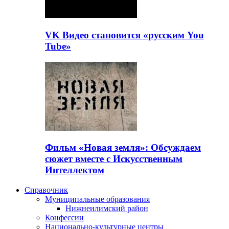
VK Видео становится «русским You
Tube»
Фильм «Новая земля»: Обсуждаем
сюжет вместе с Искусственным
Интеллектом
Справочник
Муниципальные образования
Нижнеилимский район
Конфессии
Национально-культурные центры