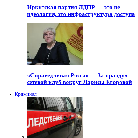
Иркутская партия ЛДПР — это не
идеология, это инфраструктура доступа
«Справедливая Россия — За правду» —
сетевой клуб вокруг Ларисы Егоровой
Криминал