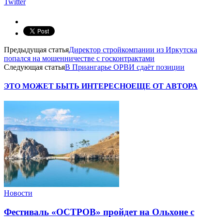
Twitter
Предыдущая статья
Директор стройкомпании из Иркутска
попался на мошенничестве с госконтрактами
Следующая статья
В Приангарье ОРВИ сдаёт позиции
ЭТО МОЖЕТ БЫТЬ ИНТЕРЕСНО
ЕЩЕ ОТ АВТОРА
Новости
Фестиваль «ОСТРОВ» пройдет на Ольхоне с