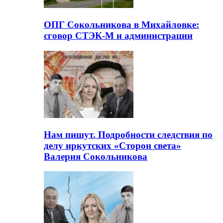
ОПГ Сокольникова в Михайловке:
сговор СТЭК-М и администрации
Нам пишут. Подробности следствия по
делу иркутских «Сторон света»
Валерия Сокольникова