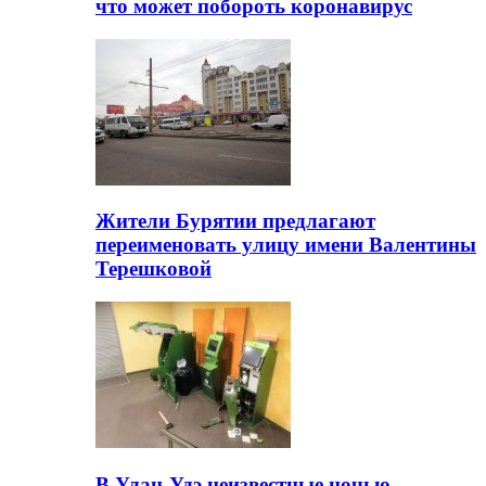
что может побороть коронавирус
Жители Бурятии предлагают
переименовать улицу имени Валентины
Терешковой
В Улан-Удэ неизвестные ночью