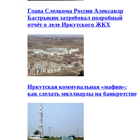
Глава Следкома России Александр
Бастрыкин затребовал подробный
отчёт о деле Иркутского ЖКХ
Иркутская коммунальная «мафия»:
как сделать миллиарды на банкротстве