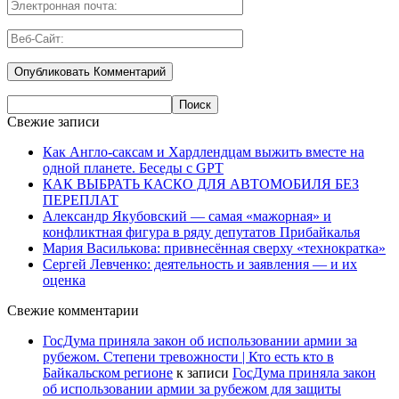
Свежие записи
Как Англо-саксам и Хардлендцам выжить вместе на
одной планете. Беседы с GPT
КАК ВЫБРАТЬ КАСКО ДЛЯ АВТОМОБИЛЯ БЕЗ
ПЕРЕПЛАТ
Александр Якубовский — самая «мажорная» и
конфликтная фигура в ряду депутатов Прибайкалья
Мария Василькова: привнесённая сверху «технократка»
Сергей Левченко: деятельность и заявления — и их
оценка
Свежие комментарии
ГосДума приняла закон об использовании армии за
рубежом. Степени тревожности | Кто есть кто в
Байкальском регионе
к записи
ГосДума приняла закон
об использовании армии за рубежом для защиты