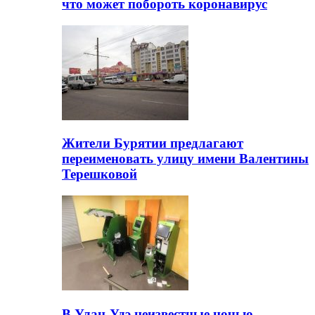
что может побороть коронавирус
Жители Бурятии предлагают
переименовать улицу имени Валентины
Терешковой
В Улан-Удэ неизвестные ночью