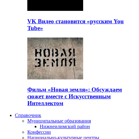
VK Видео становится «русским You
Tube»
Фильм «Новая земля»: Обсуждаем
сюжет вместе с Искусственным
Интеллектом
Справочник
Муниципальные образования
Нижнеилимский район
Конфессии
Национально-культурные центры