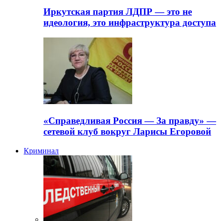
Иркутская партия ЛДПР — это не
идеология, это инфраструктура доступа
«Справедливая Россия — За правду» —
сетевой клуб вокруг Ларисы Егоровой
Криминал