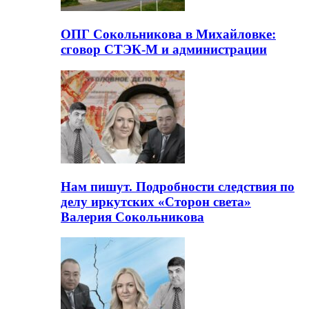
ОПГ Сокольникова в Михайловке:
сговор СТЭК-М и администрации
Нам пишут. Подробности следствия по
делу иркутских «Сторон света»
Валерия Сокольникова