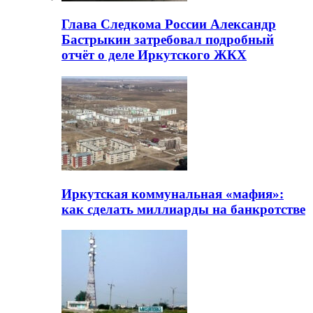
Глава Следкома России Александр
Бастрыкин затребовал подробный
отчёт о деле Иркутского ЖКХ
Иркутская коммунальная «мафия»:
как сделать миллиарды на банкротстве