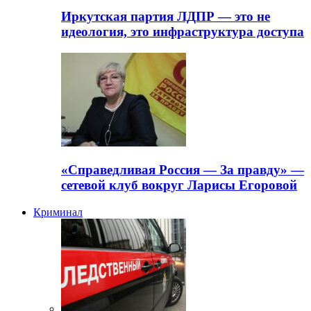
Иркутская партия ЛДПР — это не
идеология, это инфраструктура доступа
«Справедливая Россия — За правду» —
сетевой клуб вокруг Ларисы Егоровой
Криминал