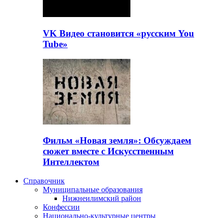
VK Видео становится «русским You
Tube»
Фильм «Новая земля»: Обсуждаем
сюжет вместе с Искусственным
Интеллектом
Справочник
Муниципальные образования
Нижнеилимский район
Конфессии
Национально-культурные центры