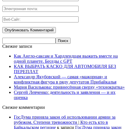
Свежие записи
Как Англо-саксам и Хардлендцам выжить вместе на
одной планете. Беседы с GPT
КАК ВЫБРАТЬ КАСКО ДЛЯ АВТОМОБИЛЯ БЕЗ
ПЕРЕПЛАТ
Александр Якубовский — самая «мажорная» и
конфликтная фигура в ряду депутатов Прибайкалья
Мария Василькова: привнесённая сверху «технократка»
Сергей Левченко: деятельность и заявления — и их
оценка
Свежие комментарии
ГосДума приняла закон об использовании армии за
рубежом. Степени тревожности | Кто есть кто в
Байкальском регионе
к записи
ГосДума приняла закон