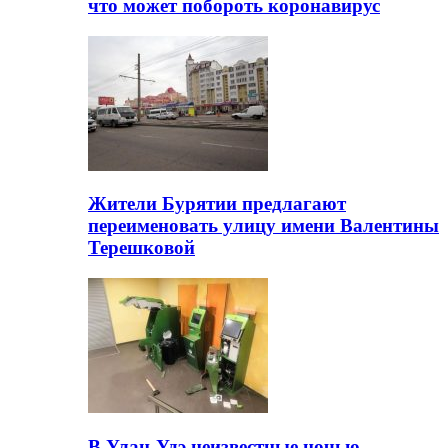
что может побороть коронавирус
Жители Бурятии предлагают
переименовать улицу имени Валентины
Терешковой
В Улан-Удэ неизвестные ночью