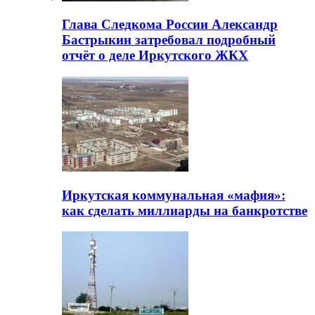
Глава Следкома России Александр
Бастрыкин затребовал подробный
отчёт о деле Иркутского ЖКХ
Иркутская коммунальная «мафия»:
как сделать миллиарды на банкротстве