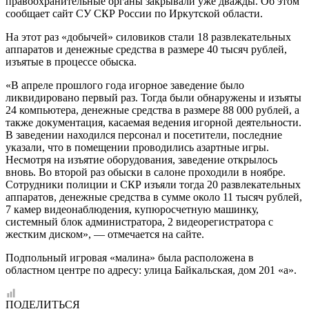
правоохранительные органы закрывали уже дважды. Об этом
сообщает сайт СУ СКР России по Иркутской области.
На этот раз «добычей» силовиков стали 18 развлекательных
аппаратов и денежные средства в размере 40 тысяч рублей,
изъятые в процессе обыска.
«В апреле прошлого года игорное заведение было
ликвидировано первый раз. Тогда были обнаружены и изъяты
24 компьютера, денежные средства в размере 88 000 рублей, а
также документация, касаемая ведения игорной деятельности.
В заведении находился персонал и посетители, последние
указали, что в помещении проводились азартные игры.
Несмотря на изъятие оборудования, заведение открылось
вновь. Во второй раз обыски в салоне проходили в ноябре.
Сотрудники полиции и СКР изъяли тогда 20 развлекательных
аппаратов, денежные средства в сумме около 11 тысяч рублей,
7 камер видеонаблюдения, купюросчетную машинку,
системный блок администратора, 2 видеорегистратора с
жестким диском», — отмечается на сайте.
Подпольный игровая «малина» была расположена в
областном центре по адресу: улица Байкальская, дом 201 «а».
ПОДЕЛИТЬСЯ