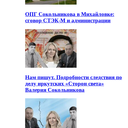
ОПГ Сокольникова в Михайловке:
сговор СТЭК-М и администрации
Нам пишут. Подробности следствия по
делу иркутских «Сторон света»
Валерия Сокольникова