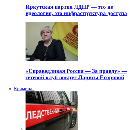
Иркутская партия ЛДПР — это не
идеология, это инфраструктура доступа
«Справедливая Россия — За правду» —
сетевой клуб вокруг Ларисы Егоровой
Криминал