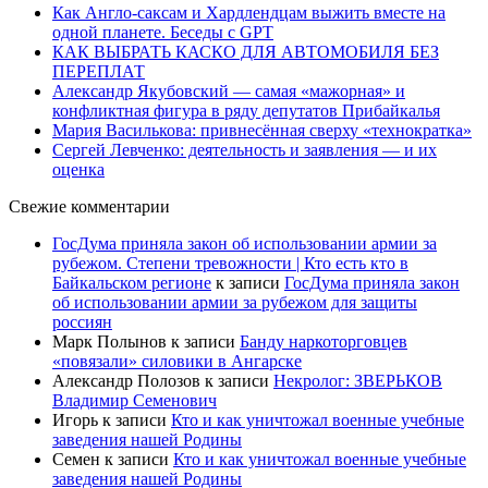
Как Англо-саксам и Хардлендцам выжить вместе на
одной планете. Беседы с GPT
КАК ВЫБРАТЬ КАСКО ДЛЯ АВТОМОБИЛЯ БЕЗ
ПЕРЕПЛАТ
Александр Якубовский — самая «мажорная» и
конфликтная фигура в ряду депутатов Прибайкалья
Мария Василькова: привнесённая сверху «технократка»
Сергей Левченко: деятельность и заявления — и их
оценка
Свежие комментарии
ГосДума приняла закон об использовании армии за
рубежом. Степени тревожности | Кто есть кто в
Байкальском регионе
к записи
ГосДума приняла закон
об использовании армии за рубежом для защиты
россиян
Марк Полынов
к записи
Банду наркоторговцев
«повязали» силовики в Ангарске
Александр Полозов
к записи
Некролог: ЗВЕРЬКОВ
Владимир Семенович
Игорь
к записи
Кто и как уничтожал военные учебные
заведения нашей Родины
Семен
к записи
Кто и как уничтожал военные учебные
заведения нашей Родины