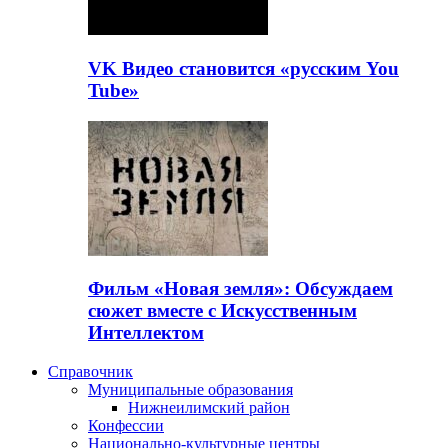
VK Видео становится «русским You
Tube»
Фильм «Новая земля»: Обсуждаем
сюжет вместе с Искусственным
Интеллектом
Справочник
Муниципальные образования
Нижнеилимский район
Конфессии
Национально-культурные центры