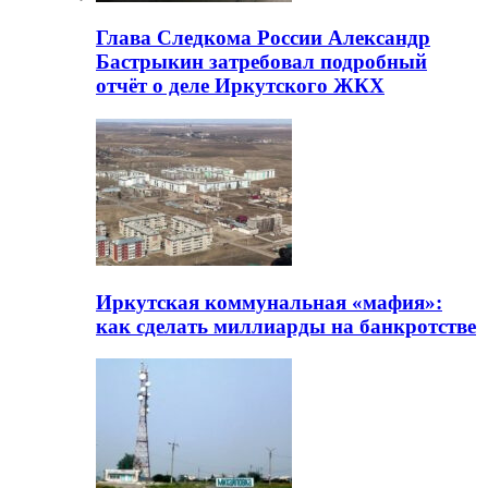
Глава Следкома России Александр
Бастрыкин затребовал подробный
отчёт о деле Иркутского ЖКХ
Иркутская коммунальная «мафия»:
как сделать миллиарды на банкротстве