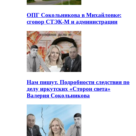
ОПГ Сокольникова в Михайловке:
сговор СТЭК-М и администрации
Нам пишут. Подробности следствия по
делу иркутских «Сторон света»
Валерия Сокольникова