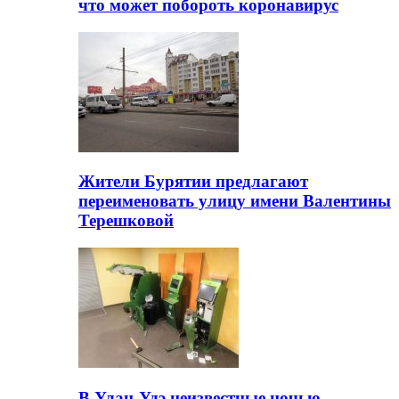
что может побороть коронавирус
Жители Бурятии предлагают
переименовать улицу имени Валентины
Терешковой
В Улан-Удэ неизвестные ночью