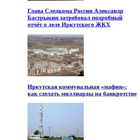
Глава Следкома России Александр
Бастрыкин затребовал подробный
отчёт о деле Иркутского ЖКХ
Иркутская коммунальная «мафия»:
как сделать миллиарды на банкротстве