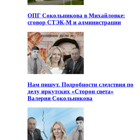
ОПГ Сокольникова в Михайловке:
сговор СТЭК-М и администрации
Нам пишут. Подробности следствия по
делу иркутских «Сторон света»
Валерия Сокольникова