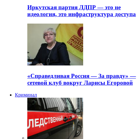
Иркутская партия ЛДПР — это не
идеология, это инфраструктура доступа
«Справедливая Россия — За правду» —
сетевой клуб вокруг Ларисы Егоровой
Криминал