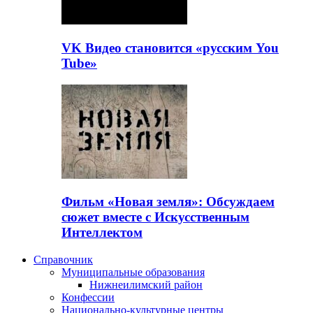
VK Видео становится «русским You
Tube»
Фильм «Новая земля»: Обсуждаем
сюжет вместе с Искусственным
Интеллектом
Справочник
Муниципальные образования
Нижнеилимский район
Конфессии
Национально-культурные центры