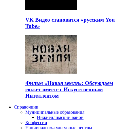
VK Видео становится «русским You
Tube»
Фильм «Новая земля»: Обсуждаем
сюжет вместе с Искусственным
Интеллектом
Справочник
Муниципальные образования
Нижнеилимский район
Конфессии
Национально-культурные центры