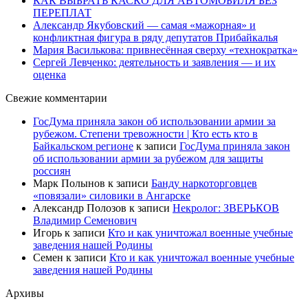
КАК ВЫБРАТЬ КАСКО ДЛЯ АВТОМОБИЛЯ БЕЗ
ПЕРЕПЛАТ
Александр Якубовский — самая «мажорная» и
конфликтная фигура в ряду депутатов Прибайкалья
Мария Василькова: привнесённая сверху «технократка»
Сергей Левченко: деятельность и заявления — и их
оценка
Свежие комментарии
ГосДума приняла закон об использовании армии за
рубежом. Степени тревожности | Кто есть кто в
Байкальском регионе
к записи
ГосДума приняла закон
об использовании армии за рубежом для защиты
россиян
Марк Полынов
к записи
Банду наркоторговцев
«повязали» силовики в Ангарске
Александр Полозов
к записи
Некролог: ЗВЕРЬКОВ
Владимир Семенович
Игорь
к записи
Кто и как уничтожал военные учебные
заведения нашей Родины
Семен
к записи
Кто и как уничтожал военные учебные
заведения нашей Родины
Архивы