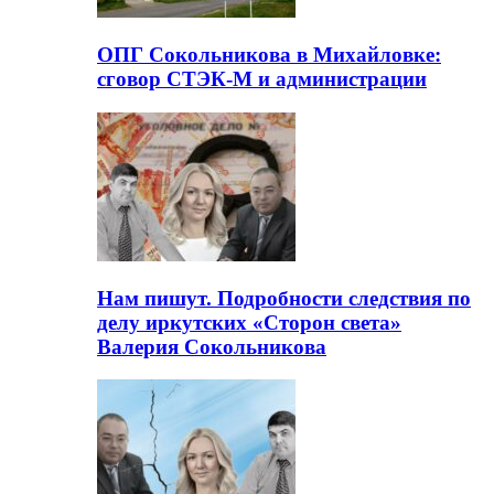
ОПГ Сокольникова в Михайловке:
сговор СТЭК-М и администрации
Нам пишут. Подробности следствия по
делу иркутских «Сторон света»
Валерия Сокольникова