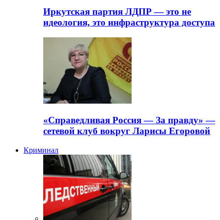
Иркутская партия ЛДПР — это не
идеология, это инфраструктура доступа
«Справедливая Россия — За правду» —
сетевой клуб вокруг Ларисы Егоровой
Криминал