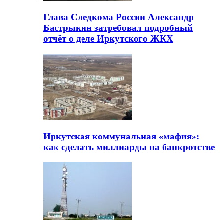
Глава Следкома России Александр
Бастрыкин затребовал подробный
отчёт о деле Иркутского ЖКХ
Иркутская коммунальная «мафия»:
как сделать миллиарды на банкротстве