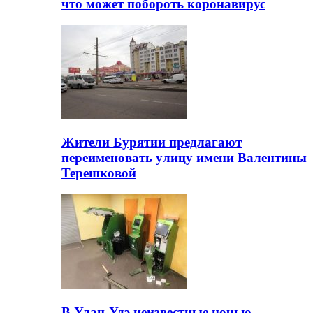
что может побороть коронавирус
Жители Бурятии предлагают
переименовать улицу имени Валентины
Терешковой
В Улан-Удэ неизвестные ночью