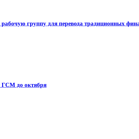
 рабочую группу для перевода традиционных фин
т ГСМ до октября