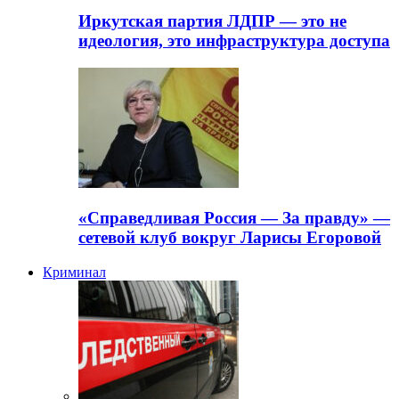
Иркутская партия ЛДПР — это не
идеология, это инфраструктура доступа
«Справедливая Россия — За правду» —
сетевой клуб вокруг Ларисы Егоровой
Криминал