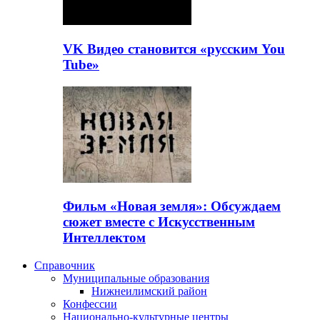
VK Видео становится «русским You
Tube»
Фильм «Новая земля»: Обсуждаем
сюжет вместе с Искусственным
Интеллектом
Справочник
Муниципальные образования
Нижнеилимский район
Конфессии
Национально-культурные центры