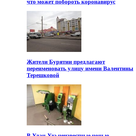
что может побороть коронавирус
Жители Бурятии предлагают
переименовать улицу имени Валентины
Терешковой
В Улан-Удэ неизвестные ночью