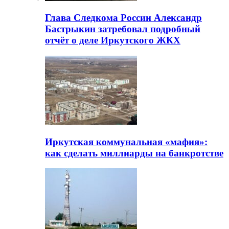
Глава Следкома России Александр
Бастрыкин затребовал подробный
отчёт о деле Иркутского ЖКХ
Иркутская коммунальная «мафия»:
как сделать миллиарды на банкротстве