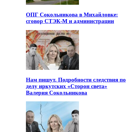
ОПГ Сокольникова в Михайловке:
сговор СТЭК-М и администрации
Нам пишут. Подробности следствия по
делу иркутских «Сторон света»
Валерия Сокольникова