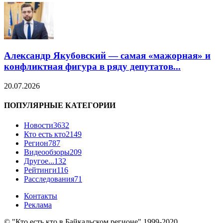
Александр Якубовский — самая «мажорная» и
конфликтная фигура в ряду депутатов...
20.07.2026
ПОПУЛЯРНЫЕ КАТЕГОРИИ
Новости
3632
Кто есть кто
2149
Регион
787
Видеообзоры
209
Другое...
132
Рейтинги
116
Расследования
71
Контакты
Реклама
© "Кто есть кто в Байкальском регионе" 1999-2020