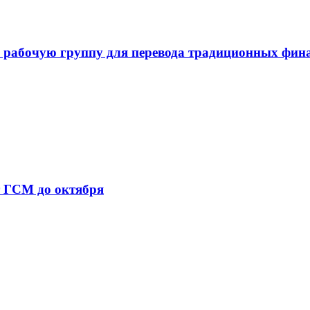
 рабочую группу для перевода традиционных фин
т ГСМ до октября