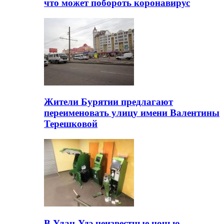
что может побороть коронавирус
Жители Бурятии предлагают
переименовать улицу имени Валентины
Терешковой
В Улан-Удэ неизвестные ночью