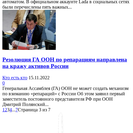
автоматом. В официальном аккаунте Lada в социальных сетях
были перечислены пять важных...
Резолюция ГА ООН по репарациям направлена
на кражу активов России
Кто есть кто
15.11.2022
0
Генеральная Ассамблея (ГА) ООН не может создать механизм
по взиманию «репараций» с России Об этом заявил первый
заместитель постоянного представителя РФ при ООН
Дмитрий Полянский...
1
2
3
4
...
7
Страница 3 из 7