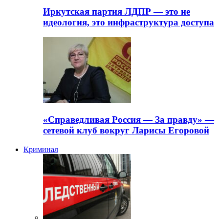
Иркутская партия ЛДПР — это не
идеология, это инфраструктура доступа
«Справедливая Россия — За правду» —
сетевой клуб вокруг Ларисы Егоровой
Криминал