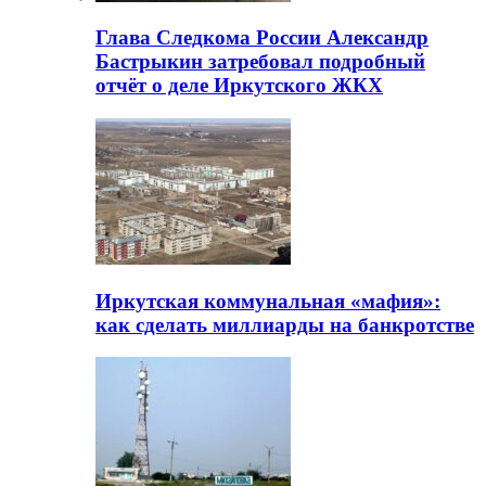
Глава Следкома России Александр
Бастрыкин затребовал подробный
отчёт о деле Иркутского ЖКХ
Иркутская коммунальная «мафия»:
как сделать миллиарды на банкротстве