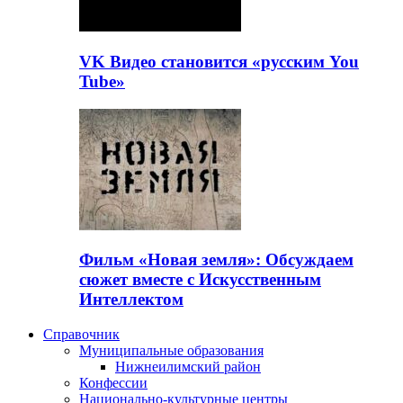
VK Видео становится «русским You
Tube»
Фильм «Новая земля»: Обсуждаем
сюжет вместе с Искусственным
Интеллектом
Справочник
Муниципальные образования
Нижнеилимский район
Конфессии
Национально-культурные центры