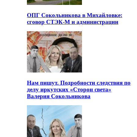
ОПГ Сокольникова в Михайловке:
сговор СТЭК-М и администрации
Нам пишут. Подробности следствия по
делу иркутских «Сторон света»
Валерия Сокольникова