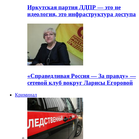
Иркутская партия ЛДПР — это не
идеология, это инфраструктура доступа
«Справедливая Россия — За правду» —
сетевой клуб вокруг Ларисы Егоровой
Криминал