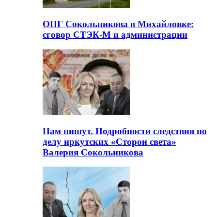
ОПГ Сокольникова в Михайловке:
сговор СТЭК-М и администрации
Нам пишут. Подробности следствия по
делу иркутских «Сторон света»
Валерия Сокольникова