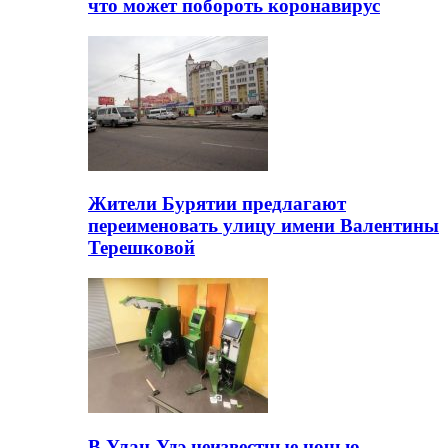
что может побороть коронавирус
Жители Бурятии предлагают
переименовать улицу имени Валентины
Терешковой
В Улан-Удэ неизвестные ночью