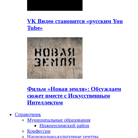
VK Видео становится «русским You
Tube»
Фильм «Новая земля»: Обсуждаем
сюжет вместе с Искусственным
Интеллектом
Справочник
Муниципальные образования
Нижнеилимский район
Конфессии
Национально-культурные центры