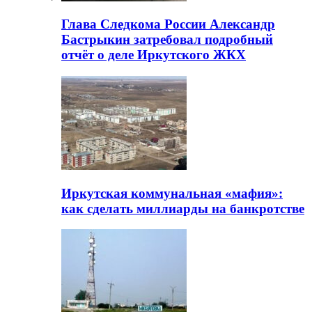
Глава Следкома России Александр
Бастрыкин затребовал подробный
отчёт о деле Иркутского ЖКХ
Иркутская коммунальная «мафия»:
как сделать миллиарды на банкротстве