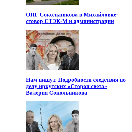
ОПГ Сокольникова в Михайловке:
сговор СТЭК-М и администрации
Нам пишут. Подробности следствия по
делу иркутских «Сторон света»
Валерия Сокольникова