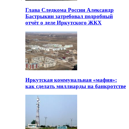
Глава Следкома России Александр
Бастрыкин затребовал подробный
отчёт о деле Иркутского ЖКХ
Иркутская коммунальная «мафия»:
как сделать миллиарды на банкротстве