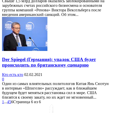
Свыше 1,5 млрд долларов оказались заблокированными на
зарубежных счетах российского бизнесмена и основателя
группы компаний «Ренова» Виктора Вексельберга после
введения американский санкций. Об этом...
Der Spiegel (Германия): упадок США будет
происходить по британскому сценарию
Кто есть кто
02.02.2021
0
Один из самых влиятельных политологов Китая Янь Сюэтун
в интервью «Шпигелю» рассуждает, как в ближайшем
будущем будет меняться расстановка сил в мире. США
близятся к своему закату, но их ждет не мгновенный...
1
...
4
5
6
Страница 6 из 6