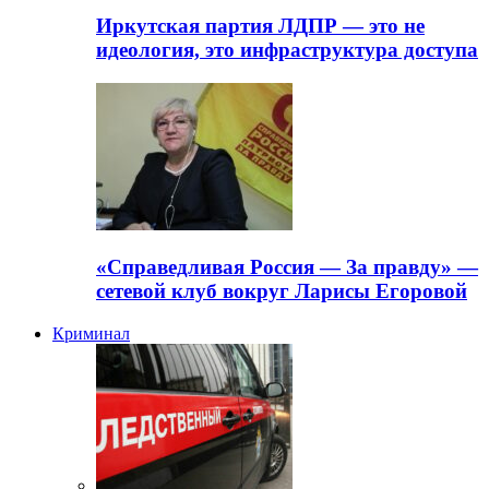
Иркутская партия ЛДПР — это не
идеология, это инфраструктура доступа
«Справедливая Россия — За правду» —
сетевой клуб вокруг Ларисы Егоровой
Криминал