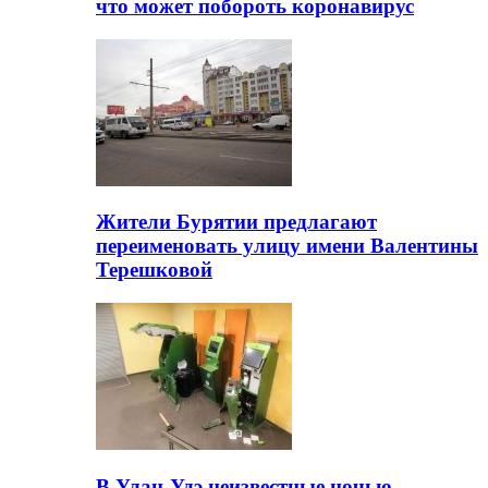
что может побороть коронавирус
Жители Бурятии предлагают
переименовать улицу имени Валентины
Терешковой
В Улан-Удэ неизвестные ночью