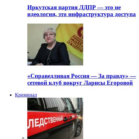
Иркутская партия ЛДПР — это не
идеология, это инфраструктура доступа
«Справедливая Россия — За правду» —
сетевой клуб вокруг Ларисы Егоровой
Криминал