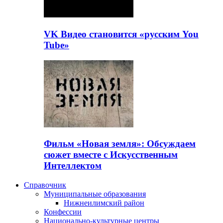
VK Видео становится «русским You
Tube»
Фильм «Новая земля»: Обсуждаем
сюжет вместе с Искусственным
Интеллектом
Справочник
Муниципальные образования
Нижнеилимский район
Конфессии
Национально-культурные центры