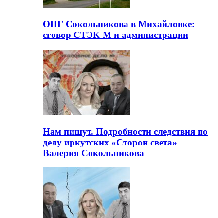
ОПГ Сокольникова в Михайловке:
сговор СТЭК-М и администрации
Нам пишут. Подробности следствия по
делу иркутских «Сторон света»
Валерия Сокольникова