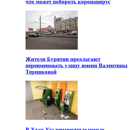
что может побороть коронавирус
Жители Бурятии предлагают
переименовать улицу имени Валентины
Терешковой
В Улан-Удэ неизвестные ночью