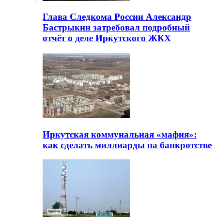
Глава Следкома России Александр
Бастрыкин затребовал подробный
отчёт о деле Иркутского ЖКХ
Иркутская коммунальная «мафия»:
как сделать миллиарды на банкротстве