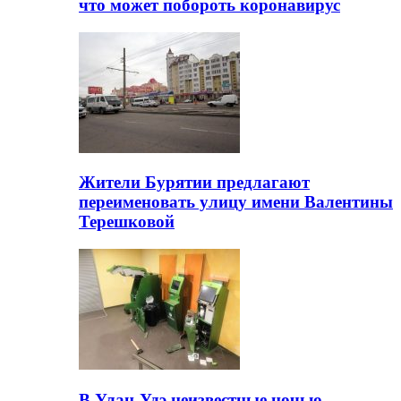
что может побороть коронавирус
Жители Бурятии предлагают
переименовать улицу имени Валентины
Терешковой
В Улан-Удэ неизвестные ночью