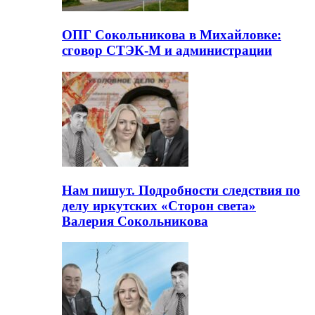
ОПГ Сокольникова в Михайловке:
сговор СТЭК-М и администрации
Нам пишут. Подробности следствия по
делу иркутских «Сторон света»
Валерия Сокольникова