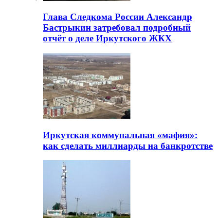
Глава Следкома России Александр
Бастрыкин затребовал подробный
отчёт о деле Иркутского ЖКХ
Иркутская коммунальная «мафия»:
как сделать миллиарды на банкротстве