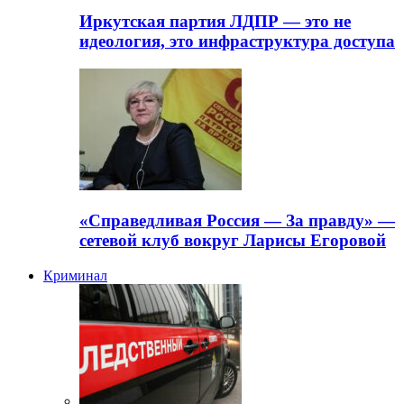
Иркутская партия ЛДПР — это не
идеология, это инфраструктура доступа
«Справедливая Россия — За правду» —
сетевой клуб вокруг Ларисы Егоровой
Криминал