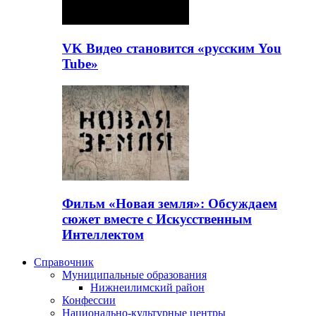
VK Видео становится «русским You
Tube»
Фильм «Новая земля»: Обсуждаем
сюжет вместе с Искусственным
Интеллектом
Справочник
Муниципальные образования
Нижнеилимский район
Конфессии
Национально-культурные центры