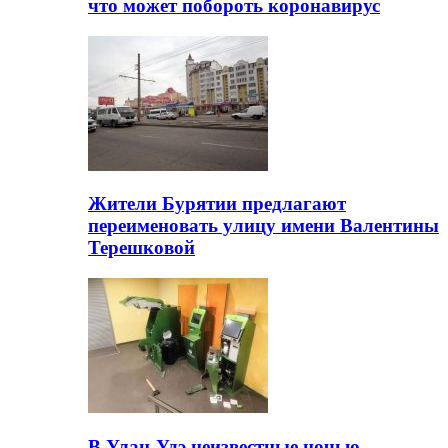
что может побороть коронавирус
Жители Бурятии предлагают
переименовать улицу имени Валентины
Терешковой
В Улан-Удэ неизвестные ночью