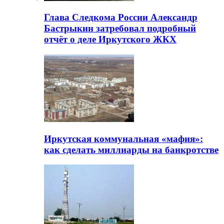
Глава Следкома России Александр
Бастрыкин затребовал подробный
отчёт о деле Иркутского ЖКХ
Иркутская коммунальная «мафия»:
как сделать миллиарды на банкротстве