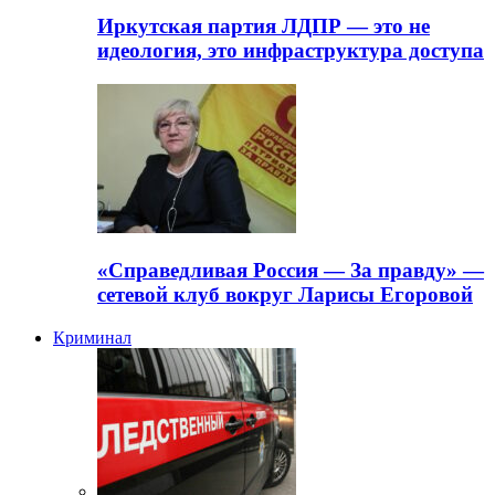
Иркутская партия ЛДПР — это не
идеология, это инфраструктура доступа
«Справедливая Россия — За правду» —
сетевой клуб вокруг Ларисы Егоровой
Криминал