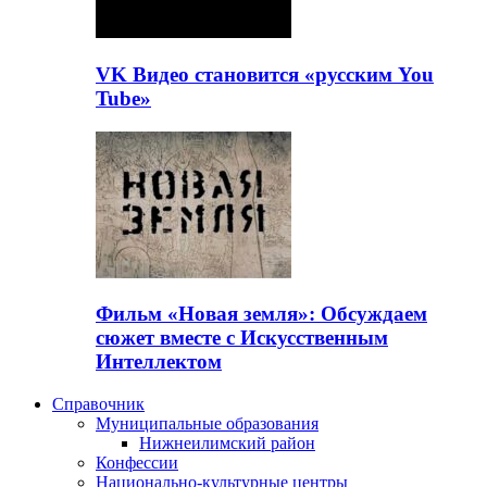
VK Видео становится «русским You
Tube»
Фильм «Новая земля»: Обсуждаем
сюжет вместе с Искусственным
Интеллектом
Справочник
Муниципальные образования
Нижнеилимский район
Конфессии
Национально-культурные центры