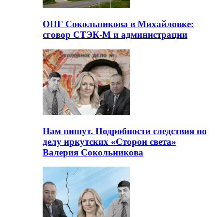
ОПГ Сокольникова в Михайловке:
сговор СТЭК-М и администрации
Нам пишут. Подробности следствия по
делу иркутских «Сторон света»
Валерия Сокольникова