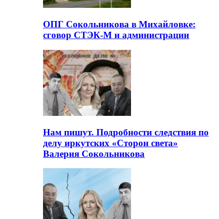
ОПГ Сокольникова в Михайловке:
сговор СТЭК-М и администрации
Нам пишут. Подробности следствия по
делу иркутских «Сторон света»
Валерия Сокольникова