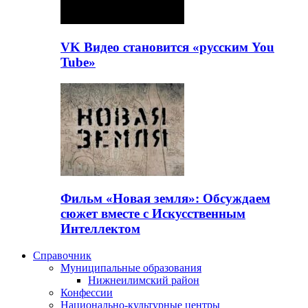
VK Видео становится «русским You
Tube»
Фильм «Новая земля»: Обсуждаем
сюжет вместе с Искусственным
Интеллектом
Справочник
Муниципальные образования
Нижнеилимский район
Конфессии
Национально-культурные центры