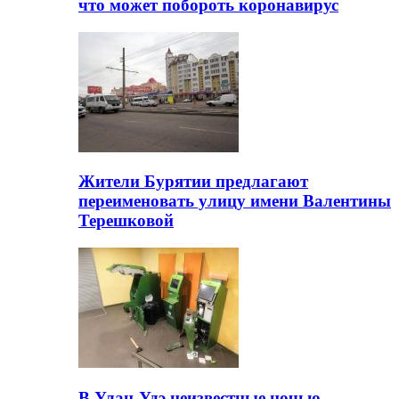
что может побороть коронавирус
Жители Бурятии предлагают
переименовать улицу имени Валентины
Терешковой
В Улан-Удэ неизвестные ночью