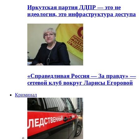
Иркутская партия ЛДПР — это не
идеология, это инфраструктура доступа
«Справедливая Россия — За правду» —
сетевой клуб вокруг Ларисы Егоровой
Криминал