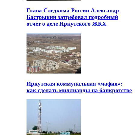
Глава Следкома России Александр
Бастрыкин затребовал подробный
отчёт о деле Иркутского ЖКХ
Иркутская коммунальная «мафия»:
как сделать миллиарды на банкротстве