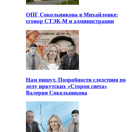
ОПГ Сокольникова в Михайловке:
сговор СТЭК-М и администрации
Нам пишут. Подробности следствия по
делу иркутских «Сторон света»
Валерия Сокольникова