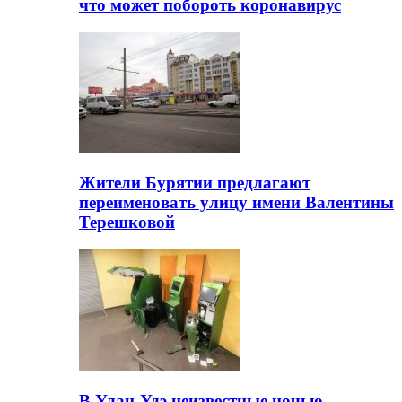
что может побороть коронавирус
Жители Бурятии предлагают
переименовать улицу имени Валентины
Терешковой
В Улан-Удэ неизвестные ночью