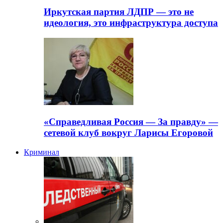
Иркутская партия ЛДПР — это не
идеология, это инфраструктура доступа
«Справедливая Россия — За правду» —
сетевой клуб вокруг Ларисы Егоровой
Криминал