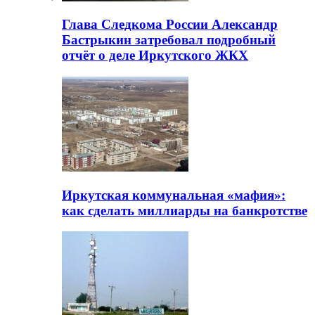
Глава Следкома России Александр
Бастрыкин затребовал подробный
отчёт о деле Иркутского ЖКХ
Иркутская коммунальная «мафия»:
как сделать миллиарды на банкротстве