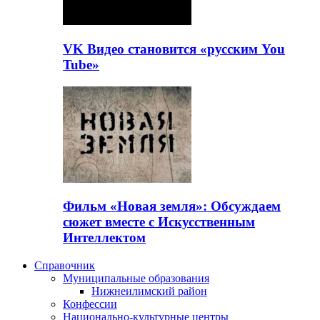
VK Видео становится «русским You
Tube»
Фильм «Новая земля»: Обсуждаем
сюжет вместе с Искусственным
Интеллектом
Справочник
Муниципальные образования
Нижнеилимский район
Конфессии
Национально-культурные центры