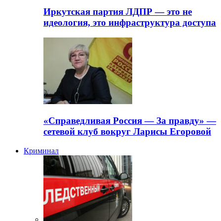
Иркутская партия ЛДПР — это не
идеология, это инфраструктура доступа
«Справедливая Россия — За правду» —
сетевой клуб вокруг Ларисы Егоровой
Криминал