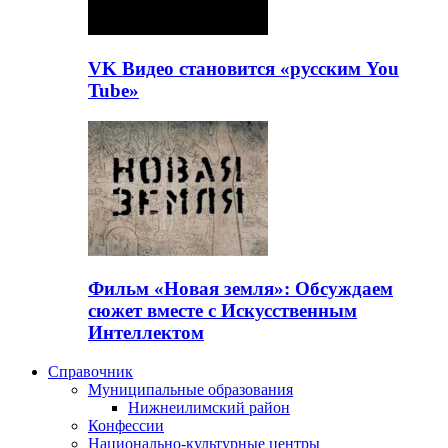
VK Видео становится «русским You
Tube»
Фильм «Новая земля»: Обсуждаем
сюжет вместе с Искусственным
Интеллектом
Справочник
Муниципальные образования
Нижнеилимский район
Конфессии
Национально-культурные центры