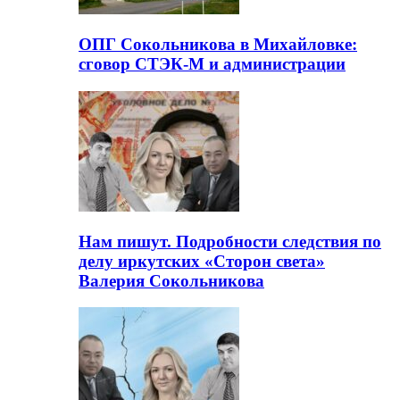
ОПГ Сокольникова в Михайловке:
сговор СТЭК-М и администрации
Нам пишут. Подробности следствия по
делу иркутских «Сторон света»
Валерия Сокольникова