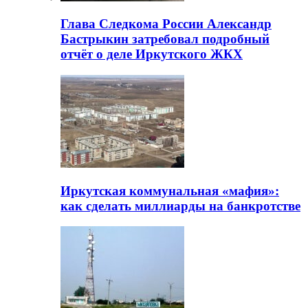
Глава Следкома России Александр
Бастрыкин затребовал подробный
отчёт о деле Иркутского ЖКХ
Иркутская коммунальная «мафия»:
как сделать миллиарды на банкротстве