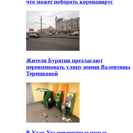
что может побороть коронавирус
Жители Бурятии предлагают
переименовать улицу имени Валентины
Терешковой
В Улан-Удэ неизвестные ночью