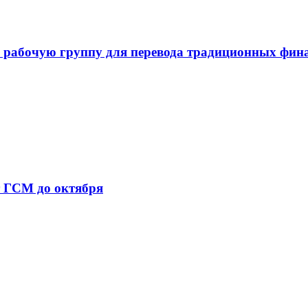
 рабочую группу для перевода традиционных фин
т ГСМ до октября