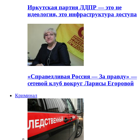
Иркутская партия ЛДПР — это не
идеология, это инфраструктура доступа
«Справедливая Россия — За правду» —
сетевой клуб вокруг Ларисы Егоровой
Криминал