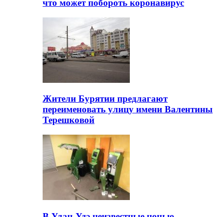
что может побороть коронавирус
Жители Бурятии предлагают
переименовать улицу имени Валентины
Терешковой
В Улан-Удэ неизвестные ночью