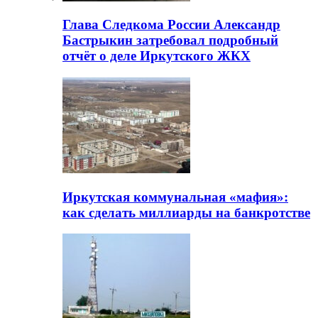
Глава Следкома России Александр
Бастрыкин затребовал подробный
отчёт о деле Иркутского ЖКХ
Иркутская коммунальная «мафия»:
как сделать миллиарды на банкротстве