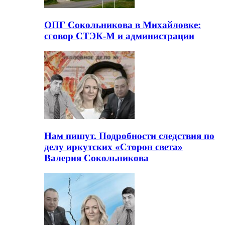
ОПГ Сокольникова в Михайловке:
сговор СТЭК-М и администрации
Нам пишут. Подробности следствия по
делу иркутских «Сторон света»
Валерия Сокольникова