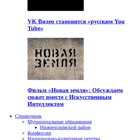
VK Видео становится «русским You
Tube»
Фильм «Новая земля»: Обсуждаем
сюжет вместе с Искусственным
Интеллектом
Справочник
Муниципальные образования
Нижнеилимский район
Конфессии
Национально-культурные центры