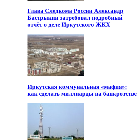
Глава Следкома России Александр
Бастрыкин затребовал подробный
отчёт о деле Иркутского ЖКХ
Иркутская коммунальная «мафия»:
как сделать миллиарды на банкротстве