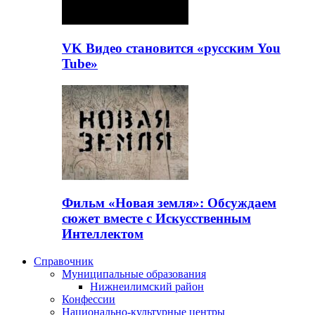
VK Видео становится «русским You
Tube»
Фильм «Новая земля»: Обсуждаем
сюжет вместе с Искусственным
Интеллектом
Справочник
Муниципальные образования
Нижнеилимский район
Конфессии
Национально-культурные центры