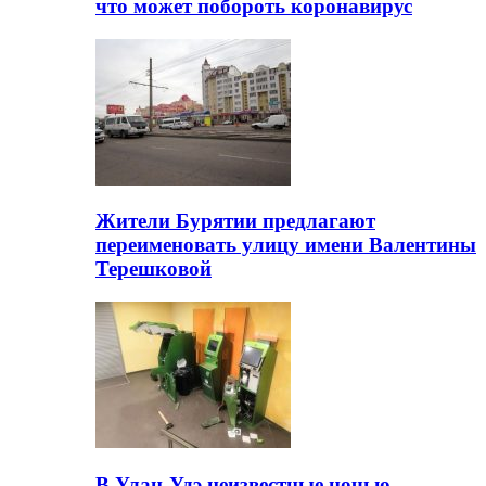
что может побороть коронавирус
Жители Бурятии предлагают
переименовать улицу имени Валентины
Терешковой
В Улан-Удэ неизвестные ночью