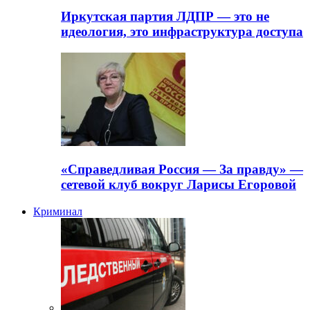
Иркутская партия ЛДПР — это не
идеология, это инфраструктура доступа
«Справедливая Россия — За правду» —
сетевой клуб вокруг Ларисы Егоровой
Криминал