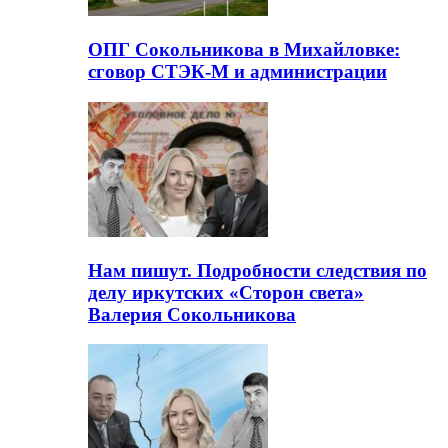
ОПГ Сокольникова в Михайловке:
сговор СТЭК-М и администрации
Нам пишут. Подробности следствия по
делу иркутских «Сторон света»
Валерия Сокольникова