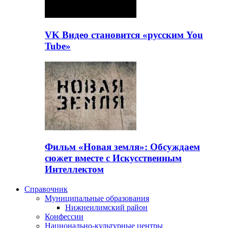
VK Видео становится «русским You
Tube»
Фильм «Новая земля»: Обсуждаем
сюжет вместе с Искусственным
Интеллектом
Справочник
Муниципальные образования
Нижнеилимский район
Конфессии
Национально-культурные центры