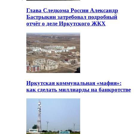
Глава Следкома России Александр
Бастрыкин затребовал подробный
отчёт о деле Иркутского ЖКХ
Иркутская коммунальная «мафия»:
как сделать миллиарды на банкротстве