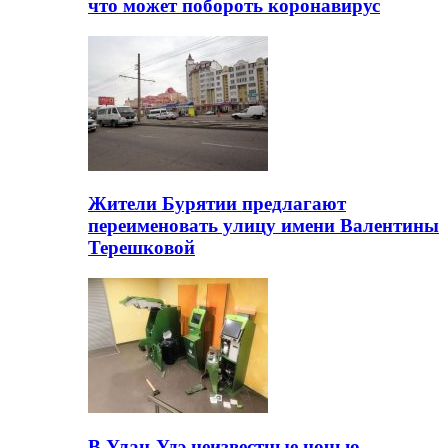
что может побороть коронавирус
Жители Бурятии предлагают
переименовать улицу имени Валентины
Терешковой
В Улан-Удэ неизвестные ночью