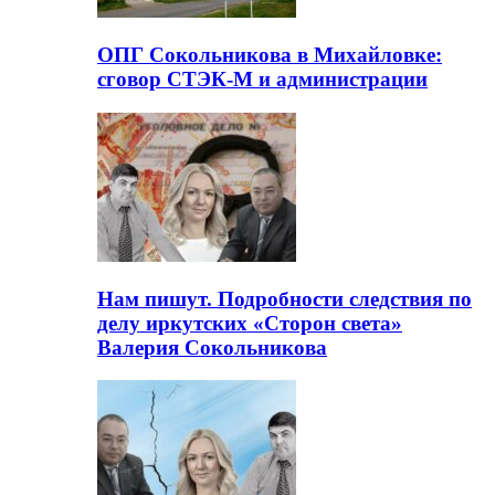
ОПГ Сокольникова в Михайловке:
сговор СТЭК-М и администрации
Нам пишут. Подробности следствия по
делу иркутских «Сторон света»
Валерия Сокольникова