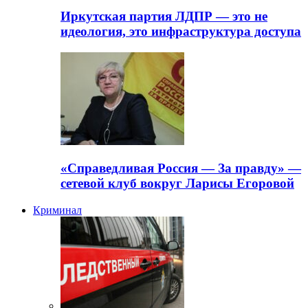
Иркутская партия ЛДПР — это не
идеология, это инфраструктура доступа
«Справедливая Россия — За правду» —
сетевой клуб вокруг Ларисы Егоровой
Криминал