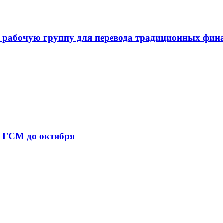
 рабочую группу для перевода традиционных фин
т ГСМ до октября