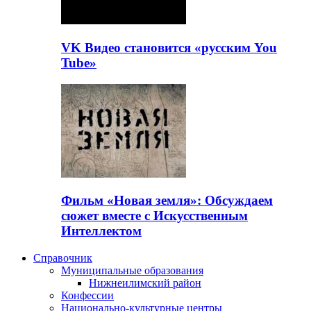
VK Видео становится «русским You
Tube»
Фильм «Новая земля»: Обсуждаем
сюжет вместе с Искусственным
Интеллектом
Справочник
Муниципальные образования
Нижнеилимский район
Конфессии
Национально-культурные центры