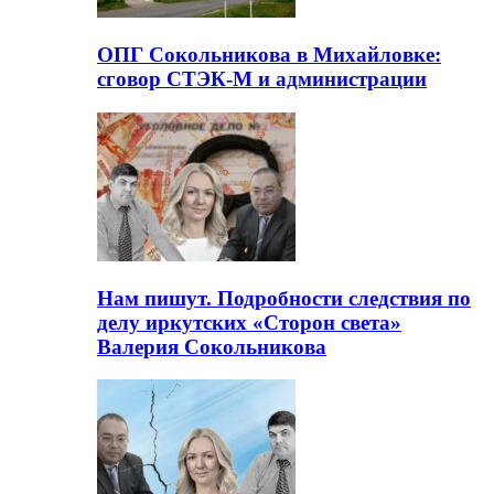
ОПГ Сокольникова в Михайловке:
сговор СТЭК-М и администрации
Нам пишут. Подробности следствия по
делу иркутских «Сторон света»
Валерия Сокольникова