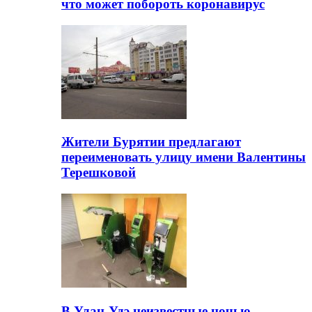
что может побороть коронавирус
Жители Бурятии предлагают
переименовать улицу имени Валентины
Терешковой
В Улан-Удэ неизвестные ночью