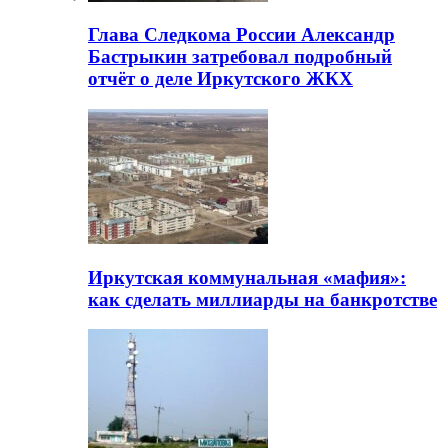
Глава Следкома России Александр
Бастрыкин затребовал подробный
отчёт о деле Иркутского ЖКХ
Иркутская коммунальная «мафия»:
как сделать миллиарды на банкротстве