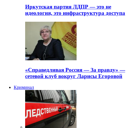
Иркутская партия ЛДПР — это не
идеология, это инфраструктура доступа
«Справедливая Россия — За правду» —
сетевой клуб вокруг Ларисы Егоровой
Криминал