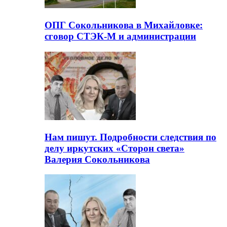
ОПГ Сокольникова в Михайловке:
сговор СТЭК-М и администрации
Нам пишут. Подробности следствия по
делу иркутских «Сторон света»
Валерия Сокольникова