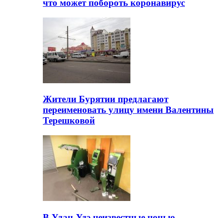
что может побороть коронавирус
Жители Бурятии предлагают
переименовать улицу имени Валентины
Терешковой
В Улан-Удэ неизвестные ночью