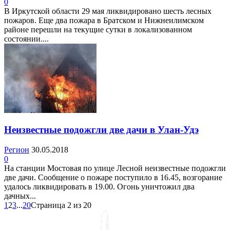
0
В Иркутской области 29 мая ликвидировано шесть лесных
пожаров. Еще два пожара в Братском и Нижнеилимском
районе перешли на текущие сутки в локализованном
состоянии....
Неизвестные подожгли две дачи в Улан-Удэ
Регион
30.05.2018
0
На станции Мостовая по улице Лесной неизвестные подожгли
две дачи. Сообщение о пожаре поступило в 16.45, возгорание
удалось ликвидировать в 19.00. Огонь уничтожил два
дачных...
1
2
3
...
20
Страница 2 из 20