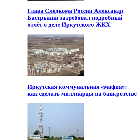
Глава Следкома России Александр
Бастрыкин затребовал подробный
отчёт о деле Иркутского ЖКХ
Иркутская коммунальная «мафия»:
как сделать миллиарды на банкротстве