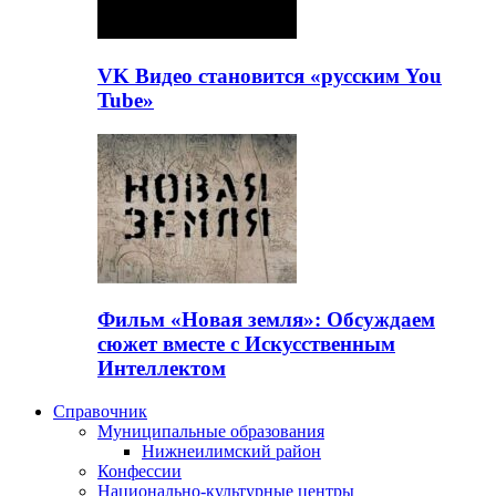
VK Видео становится «русским You
Tube»
Фильм «Новая земля»: Обсуждаем
сюжет вместе с Искусственным
Интеллектом
Справочник
Муниципальные образования
Нижнеилимский район
Конфессии
Национально-культурные центры