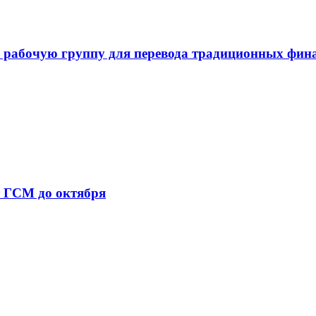
 рабочую группу для перевода традиционных фин
т ГСМ до октября