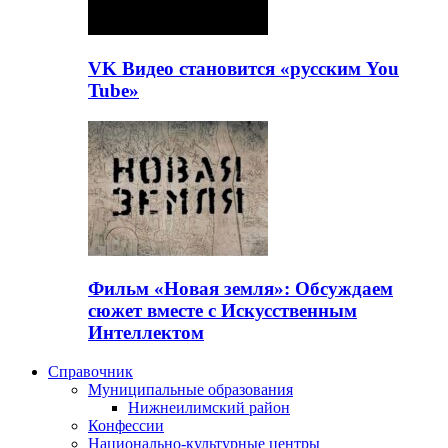
VK Видео становится «русским You
Tube»
Фильм «Новая земля»: Обсуждаем
сюжет вместе с Искусственным
Интеллектом
Справочник
Муниципальные образования
Нижнеилимский район
Конфессии
Национально-культурные центры