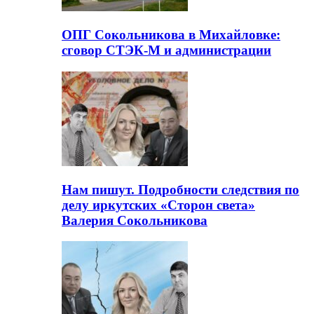
ОПГ Сокольникова в Михайловке:
сговор СТЭК-М и администрации
Нам пишут. Подробности следствия по
делу иркутских «Сторон света»
Валерия Сокольникова