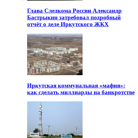
Глава Следкома России Александр
Бастрыкин затребовал подробный
отчёт о деле Иркутского ЖКХ
Иркутская коммунальная «мафия»:
как сделать миллиарды на банкротстве