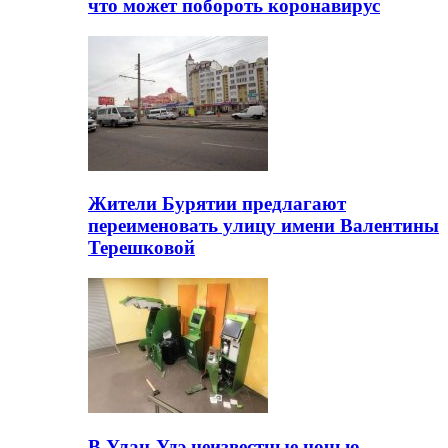
что может побороть коронавирус
Жители Бурятии предлагают
переименовать улицу имени Валентины
Терешковой
В Улан-Удэ неизвестные ночью