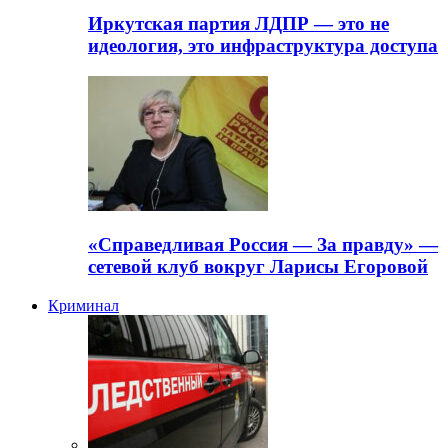
Иркутская партия ЛДПР — это не
идеология, это инфраструктура доступа
«Справедливая Россия — За правду» —
сетевой клуб вокруг Ларисы Егоровой
Криминал