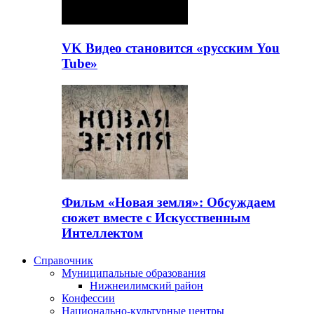
VK Видео становится «русским You
Tube»
Фильм «Новая земля»: Обсуждаем
сюжет вместе с Искусственным
Интеллектом
Справочник
Муниципальные образования
Нижнеилимский район
Конфессии
Национально-культурные центры