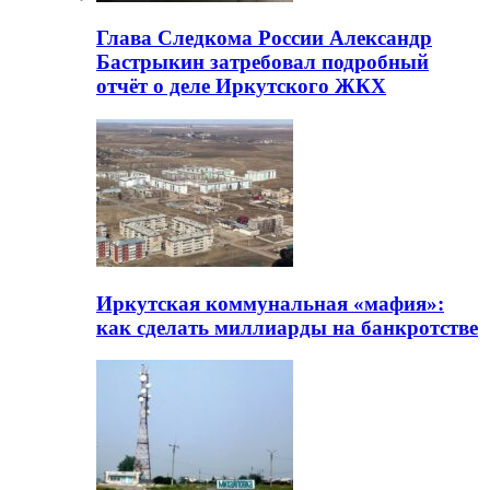
Глава Следкома России Александр
Бастрыкин затребовал подробный
отчёт о деле Иркутского ЖКХ
Иркутская коммунальная «мафия»:
как сделать миллиарды на банкротстве