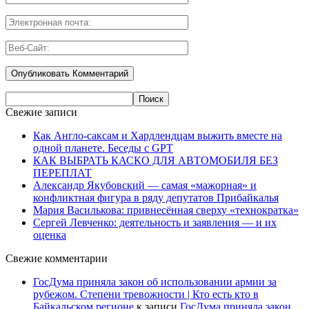
Свежие записи
Как Англо-саксам и Хардлендцам выжить вместе на
одной планете. Беседы с GPT
КАК ВЫБРАТЬ КАСКО ДЛЯ АВТОМОБИЛЯ БЕЗ
ПЕРЕПЛАТ
Александр Якубовский — самая «мажорная» и
конфликтная фигура в ряду депутатов Прибайкалья
Мария Василькова: привнесённая сверху «технократка»
Сергей Левченко: деятельность и заявления — и их
оценка
Свежие комментарии
ГосДума приняла закон об использовании армии за
рубежом. Степени тревожности | Кто есть кто в
Байкальском регионе
к записи
ГосДума приняла закон