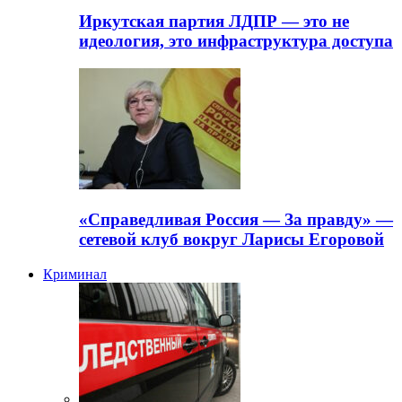
Иркутская партия ЛДПР — это не
идеология, это инфраструктура доступа
«Справедливая Россия — За правду» —
сетевой клуб вокруг Ларисы Егоровой
Криминал