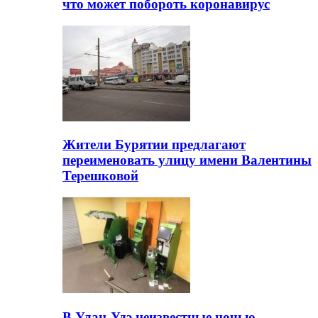
что может побороть коронавирус
Жители Бурятии предлагают
переименовать улицу имени Валентины
Терешковой
В Улан-Удэ неизвестные ночью