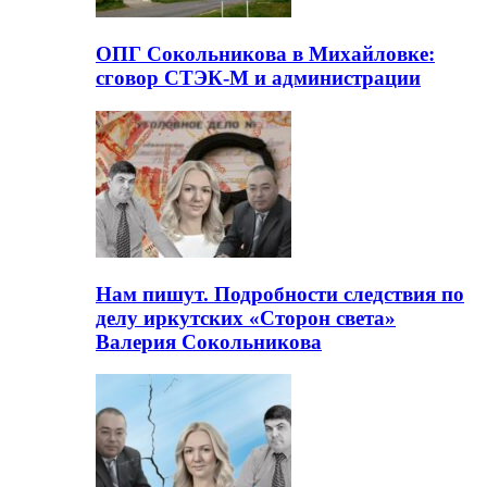
ОПГ Сокольникова в Михайловке:
сговор СТЭК-М и администрации
Нам пишут. Подробности следствия по
делу иркутских «Сторон света»
Валерия Сокольникова