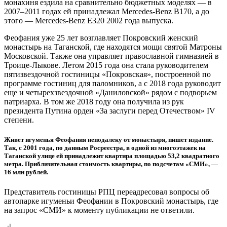
монахиня ездила на сравнительно бюджетных моделях — в
2007–2011 годах ей принадлежал Mercedes-Benz B170, а до
этого — Mercedes-Benz Е320 2002 года выпуска.
Феофания уже 25 лет возглавляет Покровский женский
монастырь на Таганской, где находятся мощи святой Матроны
Московской. Также она управляет православной гимназией в
Троице-Лыкове. Летом 2015 года она стала руководителем
пятизвездочной гостиницы «Покровская», построенной по
программе гостиниц для паломников, а с 2018 года руководит
еще и четырехзвездочной «Даниловской» рядом с подворьем
патриарха. В том же 2018 году она получила из рук
президента Путина орден «За заслуги перед Отечеством» IV
степени.
Живет игуменья Феофания неподалеку от монастыря, пишет издание.
Так, c 2001 года, по данным Росреестра, в одной из многоэтажек на
Таганской улице ей принадлежит квартира площадью 53,2 квадратного
метра. Приблизительная стоимость квартиры, по подсчетам «СМИ», —
16 млн рублей.
Представитель гостиницы РПЦ переадресовал вопросы об
автопарке игуменьи Феофании в Покровский монастырь, где
на запрос «СМИ» к моменту публикации не ответили.