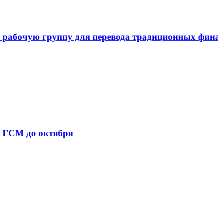
 рабочую группу для перевода традиционных фин
т ГСМ до октября