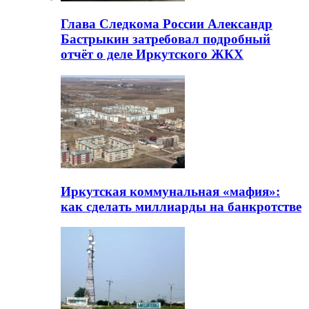
Глава Следкома России Александр
Бастрыкин затребовал подробный
отчёт о деле Иркутского ЖКХ
Иркутская коммунальная «мафия»:
как сделать миллиарды на банкротстве