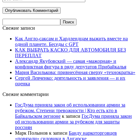
Свежие записи
Как Англо-саксам и Хардлендцам выжить вместе на
одной планете. Беседы с GPT
КАК ВЫБРАТЬ КАСКО ДЛЯ АВТОМОБИЛЯ БЕЗ
ПЕРЕПЛАТ
Александр Якубовский — самая «мажорная» и
конфликтная фигура в ряду депутатов Прибайкалья
Мария Василькова: привнесённая сверху «технократка»
Сергей Левченко: деятельность и заявления — и их
оценка
Свежие комментарии
ГосДума приняла закон об использовании армии за
рубежом. Степени тревожности | Кто есть кто в
Байкальском регионе
к записи
ГосДума приняла закон
об использовании армии за рубежом для защиты
россиян
Марк Полынов
к записи
Банду наркоторговцев
«повязали» силовики в Ангарске