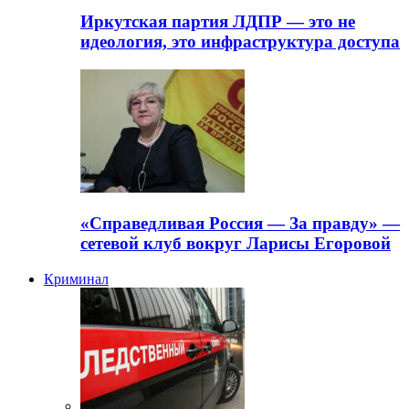
Иркутская партия ЛДПР — это не
идеология, это инфраструктура доступа
«Справедливая Россия — За правду» —
сетевой клуб вокруг Ларисы Егоровой
Криминал