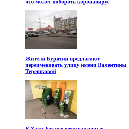
что может побороть коронавирус
Жители Бурятии предлагают
переименовать улицу имени Валентины
Терешковой
В Улан-Удэ неизвестные ночью