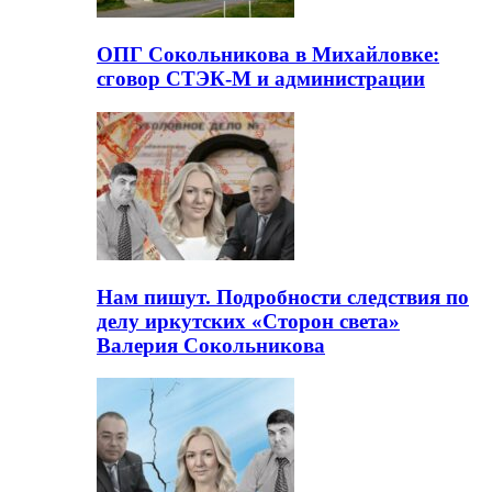
ОПГ Сокольникова в Михайловке:
сговор СТЭК-М и администрации
Нам пишут. Подробности следствия по
делу иркутских «Сторон света»
Валерия Сокольникова