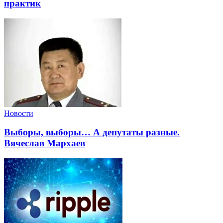
практик
Новости
Выборы, выборы… А депутаты разные.
Вячеслав Мархаев