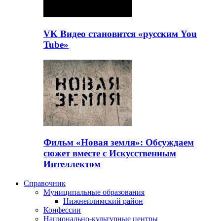
VK Видео становится «русским You
Tube»
Фильм «Новая земля»: Обсуждаем
сюжет вместе с Искусственным
Интеллектом
Справочник
Муниципальные образования
Нижнеилимский район
Конфессии
Национально-культурные центры