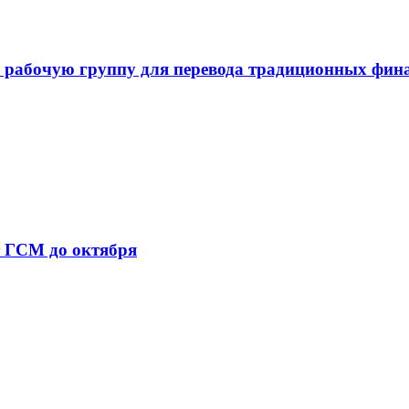
 рабочую группу для перевода традиционных фин
т ГСМ до октября